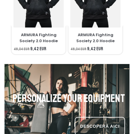
ARMURA Fighting
ARMURA Fighting
M
Society 2.0 Hoodie
Society 2.0 Hoodie
9,42 EUR
9,42 EUR
48,04 EUR
48,04 EUR
34,
Personalize your equipment