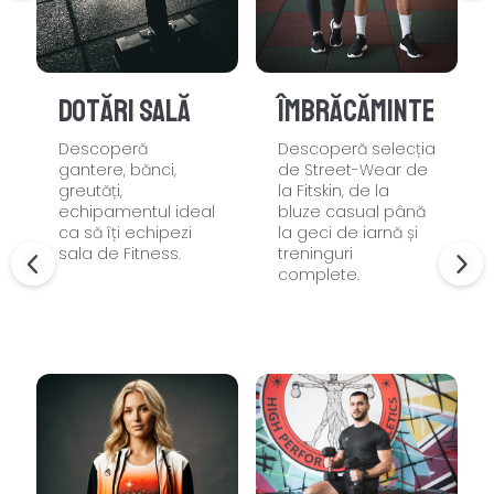
Dotări sală
Îmbrăcăminte
Descoperă
Descoperă selecția
gantere, bănci,
de Street-Wear de
greutăți,
la Fitskin, de la
echipamentul ideal
bluze casual până
ca să îți echipezi
la geci de iarnă și
sala de Fitness.
treninguri
complete.