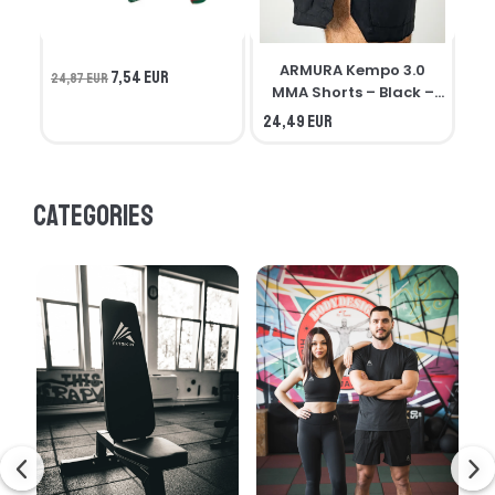
ARMURA Kempo 3.0
7,54 EUR
24,87 EUR
MMA Shorts – Black –
Seniors
24,49 EUR
21,
Categories