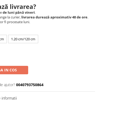
ză livrarea?
le
de luni până vineri
.
nge la curier,
livrarea durează aproximativ 48 de ore
.
r fi procesate luni.
0cm
1.20 cm/120 cm
A IN COS
de ajutor?
0040793750864
informatii