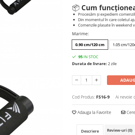
📦
Cum funcționea
Procesăm și expediem comenzi
Din momentul în care coletul aju
Comenzile plasate în weekend vo
Marime
:
0.90 cm/120 cm
1.05 cm/12
95
IN STOC
Durata de livrare:
2 zile
ADAUG
Cod Produs:
FS16-9
Ai nevoie 
Adauga la Favorite
Cere 
Review-uri
(0)
Descriere