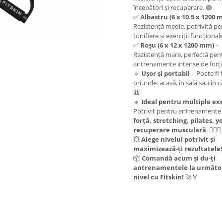
începători și recuperare. 🟢
✅
Albastru (6 x 10.5 x 1200 
Rezistență medie, potrivită p
tonifiere și exerciții funcțional
✅
Roșu (6 x 12 x 1200 mm)
–
Rezistență mare, perfectă pen
antrenamente intense de forță
🔹
Ușor și portabil
– Poate fi 
oriunde: acasă, în sală sau în că
🎒
🔹
Ideal pentru multiple exe
Potrivit pentru antrenamente
forță, stretching, pilates, y
recuperare musculară
. 🏋️‍♂️🧘
💥
Alege nivelul potrivit și
maximizează-ți rezultatele
📦
Comandă acum și du-ți
antrenamentele la următo
nivel cu Fitskin!
🚀🏅