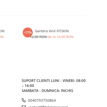
KIN
Gantera Vinil FITSKIN
-17%
-9%
RON
12,00 RON
de la 10,00 RON
64,
SUPORT CLIENTI
LUNI - VINERI: 08:00
– 16:00
SAMBATA - DUMNICA: INCHIS
0040793750864