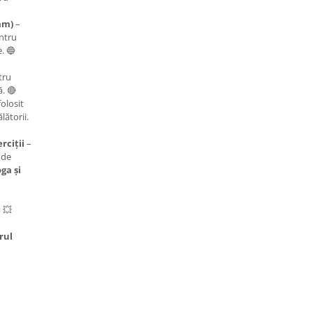
mm)
–
entru
e. 🔵
tru
. 🔴
folosit
lătorii.
rciții
–
 de
oga și
!
💥
rul