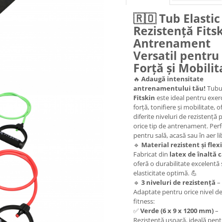
🇷🇴
Tub Elastic
Rezistență Fitsk
Antrenament
Versatil pentru
Forță și Mobilit
🔥
Adaugă intensitate
antrenamentului tău!
Tubul
Fitskin
este ideal pentru exerc
forță, tonifiere și mobilitate, o
diferite niveluri de rezistență
orice tip de antrenament. Perf
pentru sală, acasă sau în aer li
🔹
Material rezistent și flexi
Fabricat din
latex de înaltă c
oferă o durabilitate excelentă 
elasticitate optimă. 💪
🔹
3 niveluri de rezistență
–
Adaptate pentru orice nivel d
fitness:
✅
Verde (6 x 9 x 1200 mm)
–
Rezistență ușoară, ideală pen