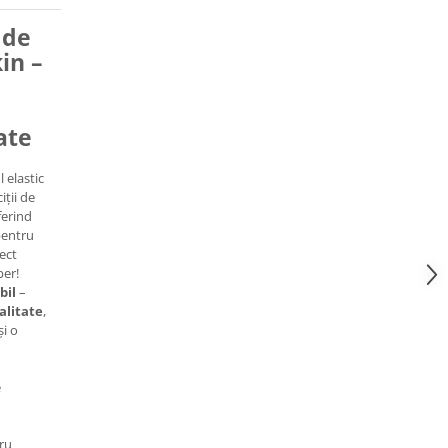
 de
in –
ate
 elastic
iții de
ferind
 pentru
ect
ber!
bil
–
alitate
,
și o
e
tru