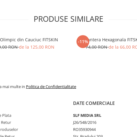
PRODUSE SIMILARE
 Olimpic din Cauciuc FITSKIN
Gantera Hexagonala FITS
-11%
9,00 RON
de la 125,00 RON
74,00 RON
de la 66,00 
la mai multe in
Politica de Confidentialitate
DATE COMERCIALE
 Plata
SLF MEDIA SRL
e Retur
J26/548/2016
Produselor
RO35930944
de Retur
Str. Bradului 203