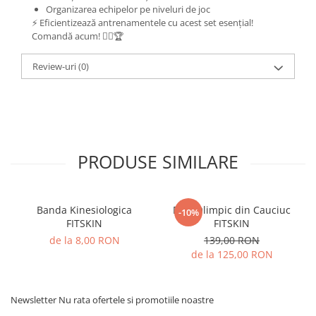
Organizarea echipelor pe niveluri de joc
⚡ Eficientizează antrenamentele cu acest set esențial!
Comandă acum! 🏃‍♂️🏆
Review-uri
(0)
PRODUSE SIMILARE
Banda Kinesiologica
Disc Olimpic din Cauciuc
-10%
FITSKIN
FITSKIN
de la 8,00 RON
139,00 RON
de la 125,00 RON
Newsletter
Nu rata ofertele si promotiile noastre