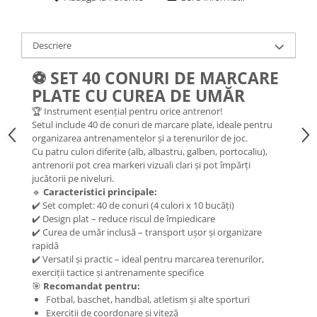
Descriere
⚽
SET 40 CONURI DE MARCARE
PLATE CU CUREA DE UMĂR
🏆 Instrument esențial pentru orice antrenor!
Setul include 40 de conuri de marcare plate, ideale pentru
organizarea antrenamentelor și a terenurilor de joc.
Cu patru culori diferite (alb, albastru, galben, portocaliu),
antrenorii pot crea markeri vizuali clari și pot împărți
jucătorii pe niveluri.
🔹
Caracteristici principale:
✔️ Set complet: 40 de conuri (4 culori x 10 bucăți)
✔️ Design plat – reduce riscul de împiedicare
✔️ Curea de umăr inclusă – transport ușor și organizare
rapidă
✔️ Versatil și practic – ideal pentru marcarea terenurilor,
exerciții tactice și antrenamente specifice
🎯
Recomandat pentru:
Fotbal, baschet, handbal, atletism și alte sporturi
Exerciții de coordonare și viteză