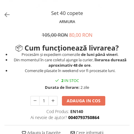
V-Form Shortline
Mingi
Vikings
Set 40 copete
Saci Exercitii
Berserker
ARMURA
Accesorii Sala
Valkyrie
Acccesori Antrenor
105,00 RON
80,00 RON
Fitness
📦
Cum funcționează livrarea?
Mingi medicinale
Procesăm și expediem comenzile
de luni până vineri
.
Din momentul în care coletul ajunge la curier,
livrarea durează
Motricitate și Coordonare
aproximativ 48 de ore
.
Prim Ajutor
Comenzile plasate în weekend vor fi procesate luni.
Recuperare și Îcălzire
2
IN STOC
Durata de livrare:
2 zile
ADAUGA IN COS
Cod Produs:
EN140
Ai nevoie de ajutor?
0040793750864
Adauga la Favorite
Cere informatii