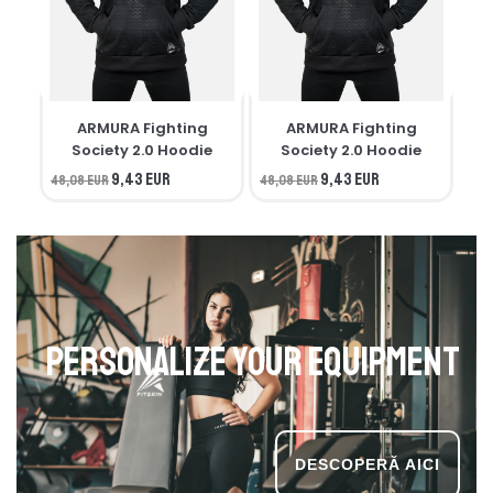
ARMURA Fighting
ARMURA Fighting
M
Society 2.0 Hoodie
Society 2.0 Hoodie
9,43 EUR
9,43 EUR
48,08 EUR
48,08 EUR
34,
Personalize your equipment