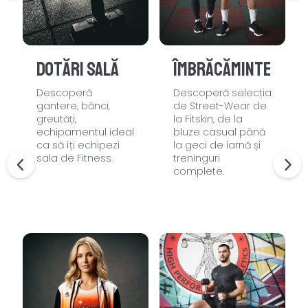
Dotări sală
Îmbrăcăminte
Descoperă
Descoperă selecția
gantere, bănci,
de Street-Wear de
greutăți,
la Fitskin, de la
echipamentul ideal
bluze casual până
ca să îți echipezi
la geci de iarnă și
sala de Fitness.
treninguri
complete.