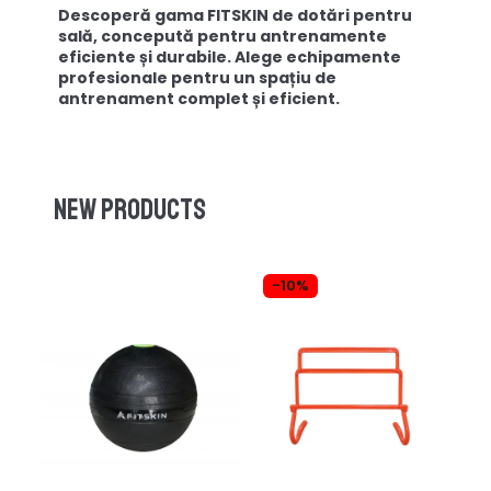
Descoperă gama FITSKIN de dotări pentru
sală, concepută pentru antrenamente
eficiente și durabile. Alege echipamente
profesionale pentru un spațiu de
antrenament complet și eficient.
New products
-10%
-