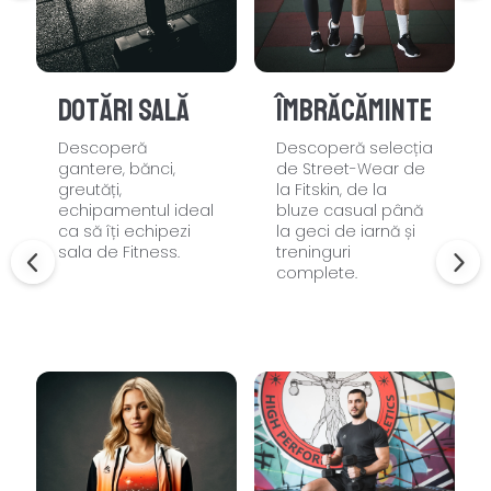
Dotări sală
Îmbrăcăminte
Descoperă
Descoperă selecția
gantere, bănci,
de Street-Wear de
greutăți,
la Fitskin, de la
echipamentul ideal
bluze casual până
ca să îți echipezi
la geci de iarnă și
sala de Fitness.
treninguri
complete.