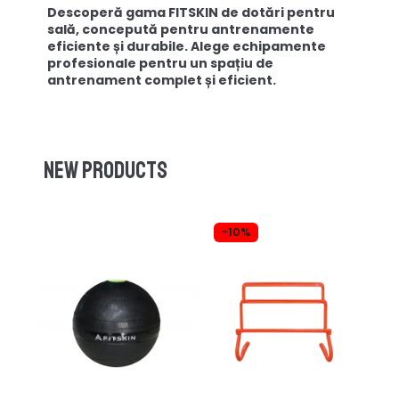
Descoperă gama FITSKIN de dotări pentru
sală, concepută pentru antrenamente
eficiente și durabile. Alege echipamente
profesionale pentru un spațiu de
antrenament complet și eficient.
New products
-10%
-