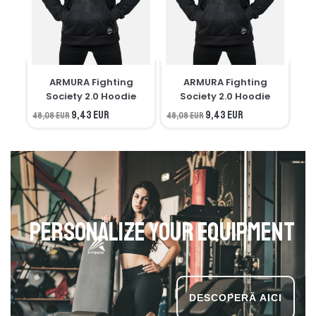
ARMURA Fighting
ARMURA Fighting
M
Society 2.0 Hoodie
Society 2.0 Hoodie
9,43 EUR
9,43 EUR
48,08 EUR
48,08 EUR
34,
Personalize your equipment