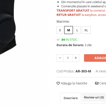
Din momentul în care coletul aju
Comenzile plasate în weekend vo
TRANSPORT GRATUIT
la comenzi 
RETUR GRATUIT
la easybox, acces
Marime
:
S
M
L
XL
84
IN STOC
Durata de livrare:
2 zile
ADAUG
Cod Produs:
AR-303-M
Ai nevo
Adauga la Favorite
Cere 
Review-uri
(0)
Descriere