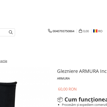
0040793750864
0,00
RO
ectie
Glezniere ARMURA Ince
ARMURA
60,00 RON
📦
Cum funcționea
Procesăm și expediem comenzi