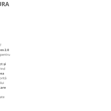
URA

os 2.0
 pentru
t și
rind
rea
orită
lui
xare
zate