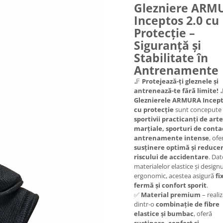
Glezniere ARM
Inceptos 2.0 cu
Protecție –
Siguranță și
Stabilitate în
Antrenamente
🦵
Protejează-ți gleznele și
antrenează-te fără limite!

Gleznierele ARMURA Incept
cu protecție
sunt concepute
sportivii practicanți de arte
marțiale, sporturi de contac
antrenamente intense
, ofe
susținere optimă și reduce
riscului de accidentare
. Dat
materialelor elastice și designu
ergonomic, acestea asigură
fi
fermă și confort sporit
.
✅
Material premium
– reali
dintr-o
combinație de fibre
elastice și bumbac
, oferă