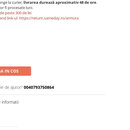
nge la curier,
livrarea durează aproximativ 48 de ore
.
r fi procesate luni.
de peste 300 de lei
and link-ul
https://return.sameday.ro/armura
A IN COS
ie de ajutor?
0040793750864
informatii