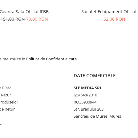
Geanta Sala Oficial IFBB
Saculet Echipament Oficial
151,00 RON
70,00 RON
62,00 RON
la mai multe in
Politica de Confidentialitate
DATE COMERCIALE
 Plata
SLF MEDIA SRL
e Retur
J26/548/2016
Produselor
RO35930944
de Retur
Str. Bradului 203
Sancraiu de Mures, Mures
L