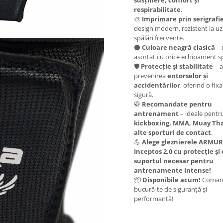
susținere, confort și
respirabilitate
.
🎨
Imprimare prin serigrafi
design modern, rezistent la uz
spălări frecvente.
⚫
Culoare neagră clasică
– 
asortat cu orice echipament sp
🛡️
Protecție și stabilitate
– a
prevenirea
entorselor și
accidentărilor
, oferind o fix
sigură.
🥋
Recomandate pentru
antrenament
– ideale pentr
kickboxing, MMA, Muay Thai
alte sporturi de contact
.
💪
Alege gleznierele ARMU
Inceptos 2.0 cu protecție și 
suportul necesar pentru
antrenamente intense!
📦
Disponibile acum!
Comand
bucură-te de siguranță și
performanță!