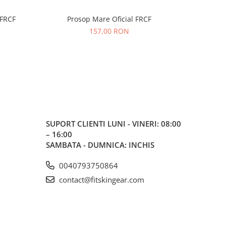
 FRCF
Prosop Mare Oficial FRCF
-52%
157,00 RON
1
SUPORT CLIENTI
LUNI - VINERI: 08:00
– 16:00
SAMBATA - DUMNICA: INCHIS
0040793750864
contact@fitskingear.com