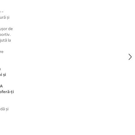
e
–
ură și
ușor de
ortiv.
jută la
are
u
 și
RA
oferă-ți
ă și