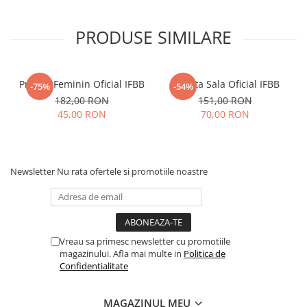
PRODUSE SIMILARE
Prosop Feminin Oficial IFBB
Geanta Sala Oficial IFBB
-75%
-54%
182,00 RON
151,00 RON
45,00 RON
70,00 RON
Newsletter
Nu rata ofertele si promotiile noastre
Vreau sa primesc newsletter cu promotiile
magazinului. Afla mai multe in
Politica de
Confidentialitate
MAGAZINUL MEU