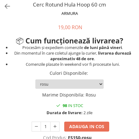
V-Form Shortline
Cerc Rotund Hula Hoop 60 cm
Mingi
Vikings
ARMURA
Saci Exercitii
Berserker
Accesorii Sala
Valkyrie
19,00 RON
Acccesori Antrenor
📦
Cum funcționează livrarea?
Fitness
Procesăm și expediem comenzile
de luni până vineri
.
Mingi medicinale
Din momentul în care coletul ajunge la curier,
livrarea durează
aproximativ 48 de ore
.
Motricitate și Coordonare
Comenzile plasate în weekend vor fi procesate luni.
Prim Ajutor
Culori Disponibile
:
Recuperare și Îcălzire
Marime Disponibila
:
Rosu
98
IN STOC
Durata de livrare:
2 zile
ADAUGA IN COS
Cod Produs:
FS150-rosu