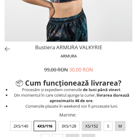
V-Form Shortline
Mingi
Vikings
Saci Exercitii
Berserker
Accesorii Sala
Valkyrie
Acccesori Antrenor
Fitness
Bustiera ARMURA VALKYRIE
Mingi medicinale
ARMURA
Motricitate și Coordonare
99,00 RON
30,00 RON
Prim Ajutor
Recuperare și Îcălzire
📦
Cum funcționează livrarea?
Procesăm și expediem comenzile
de luni până vineri
.
Din momentul în care coletul ajunge la curier,
livrarea durează
aproximativ 48 de ore
.
Comenzile plasate în weekend vor fi procesate luni.
Marime
:
2XS/140
4XS/116
3XS/128
XS/152
S
M