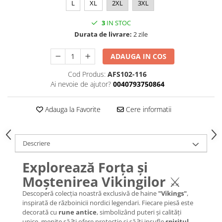
L
XL
2XL
3XL
3
IN STOC
Durata de livrare:
2 zile
ADAUGA IN COS
Cod Produs:
AFS102-116
Ai nevoie de ajutor?
0040793750864
Adauga la Favorite
Cere informatii
Descriere
Explorează Forța și
Moștenirea Vikingilor
⚔️
Descoperă colecția noastră exclusivă de haine
"Vikings"
,
inspirată de războinicii nordici legendari. Fiecare piesă este
decorată cu
rune antice
, simbolizând puteri și calități
unice, menite să îți ofere protecție și să îți insufle
spiritul