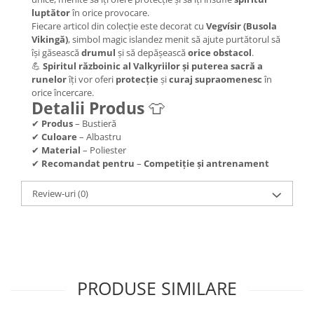
luptător
în orice provocare.
Fiecare articol din colecție este decorat cu
Vegvísir (Busola
Vikingă)
, simbol magic islandez menit să ajute purtătorul să
își găsească
drumul
și să depășească
orice obstacol
.
💪
Spiritul războinic al Valkyriilor și puterea sacră a
runelor
îți vor oferi
protecție
și
curaj supraomenesc
în
orice încercare.
Detalii Produs
👕
✔
Produs
– Bustieră
✔
Culoare
– Albastru
✔
Material
– Poliester
✔
Recomandat pentru
–
Competiție și antrenament
Review-uri
(0)
PRODUSE SIMILARE