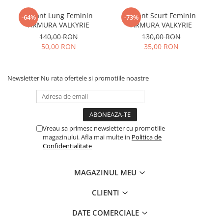
Colant Lung Feminin
Colant Scurt Feminin
-64%
-73%
ARMURA VALKYRIE
ARMURA VALKYRIE
140,00 RON
130,00 RON
50,00 RON
35,00 RON
Newsletter
Nu rata ofertele si promotiile noastre
Vreau sa primesc newsletter cu promotiile
magazinului. Afla mai multe in
Politica de
Confidentialitate
MAGAZINUL MEU
CLIENTI
DATE COMERCIALE