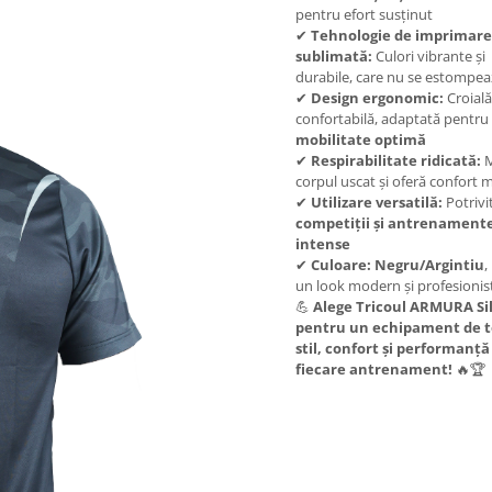
pentru efort susținut
✔
Tehnologie de imprimare
sublimată:
Culori vibrante și
durabile, care nu se estompea
✔
Design ergonomic:
Croială
confortabilă, adaptată pentru
mobilitate optimă
✔
Respirabilitate ridicată:
M
corpul uscat și oferă confort
✔
Utilizare versatilă:
Potrivi
competiții și antrenament
intense
✔
Culoare:
Negru/Argintiu
,
un look modern și profesionis
💪
Alege Tricoul ARMURA Si
pentru un echipament de t
stil, confort și performanță
fiecare antrenament!
🔥🏆