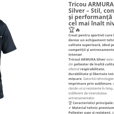
Tricou ARMURA
Silver – Stil, co
și performanță 
cel mai înalt ni
🏆🔥
Creat pentru sportivii care î
doresc un echipament tehn
calitate superioară, ideal 
competiții și antrenament
intense!
Tricoul ARMURA Silver
este 
din
poliester de înaltă calit
oferind
respirabilitate,
durabilitate și libertate tot
mișcare
. Datorită tehnologiei
imprimare prin sublimare
, 
rămân vii și rezistente în timp,
indiferent de intensitatea
antrenamentelor.
🏆
Caracteristici principale:
✔
Material tehnic premium
Poliester ușor și rezistent
, 