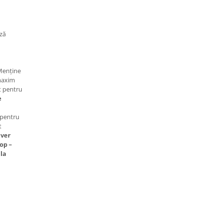
ză
enține
 maxim
t pentru
e
 pentru
t
lver
op –
 la