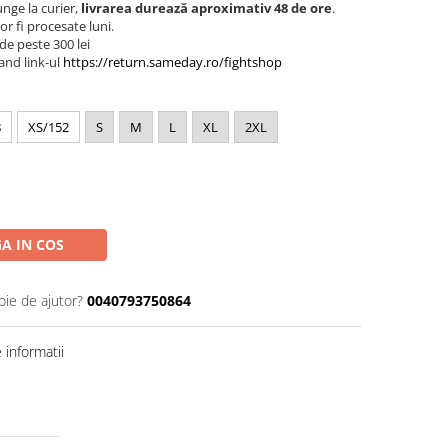
nge la curier,
livrarea durează aproximativ 48 de ore
.
r fi procesate luni.
de peste 300 lei
and link-ul
https://return.sameday.ro/fightshop
8
XS/152
S
M
L
XL
2XL
A IN COS
oie de ajutor?
0040793750864
informatii