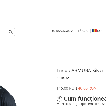
0040793750864
0,00
RO
Tricou ARMURA Silver
ARMURA
115,00 RON
40,00 RON
📦
Cum funcționea
Procesăm și expediem comenzi