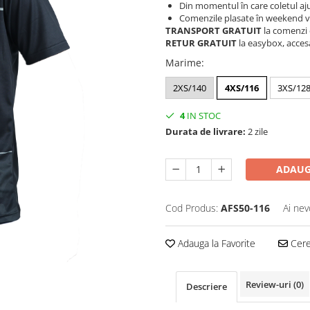
Din momentul în care coletul aju
Comenzile plasate în weekend vo
TRANSPORT GRATUIT
la comenzi 
RETUR GRATUIT
la easybox, acces
Marime
:
2XS/140
4XS/116
3XS/12
4
IN STOC
Durata de livrare:
2 zile
ADAUG
Cod Produs:
AFS50-116
Ai nev
Adauga la Favorite
Cere 
Review-uri
(0)
Descriere