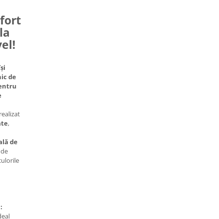
nfort
la
vel!
și
ic de
pentru
e
realizat
ate
,
ală de
 de
culorile
:
ideal