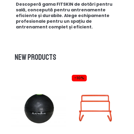
Descoperă gama FITSKIN de dotări pentru
sală, concepută pentru antrenamente
eficiente și durabile. Alege echipamente
profesionale pentru un spațiu de
antrenament complet și eficient.
New products
-10%
-