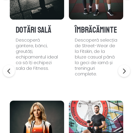
Dotări sală
Îmbrăcăminte
Descoperă
Descoperă selecția
gantere, bănci,
de Street-Wear de
greutăți,
la Fitskin, de la
echipamentul ideal
bluze casual până
ca să îți echipezi
la geci de iarnă și
sala de Fitness.
treninguri
complete.