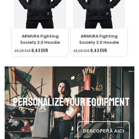
ARMURA Fighting
ARMURA Fighting
M
Society 2.0 Hoodie
Society 2.0 Hoodie
9,43 EUR
9,43 EUR
48,08 EUR
48,08 EUR
34,
Personalize your equipment