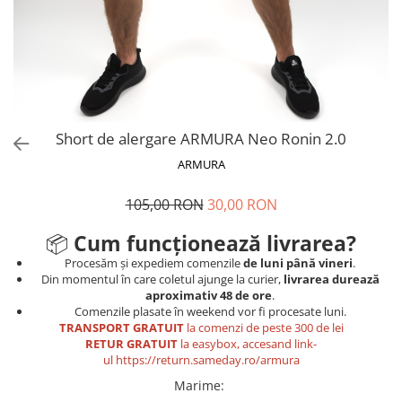
V-Form Shortline
Mingi
Vikings
Saci Exercitii
Berserker
Accesorii Sala
Valkyrie
Acccesori Antrenor
Fitness
Short de alergare ARMURA Neo Ronin 2.0
Mingi medicinale
ARMURA
Motricitate și Coordonare
105,00 RON
30,00 RON
Prim Ajutor
Recuperare și Îcălzire
📦
Cum funcționează livrarea?
Procesăm și expediem comenzile
de luni până vineri
.
Din momentul în care coletul ajunge la curier,
livrarea durează
aproximativ 48 de ore
.
Comenzile plasate în weekend vor fi procesate luni.
TRANSPORT GRATUIT
la comenzi de peste 300 de lei
RETUR GRATUIT
la easybox, accesand link-
ul
https://return.sameday.ro/armura
Marime
: