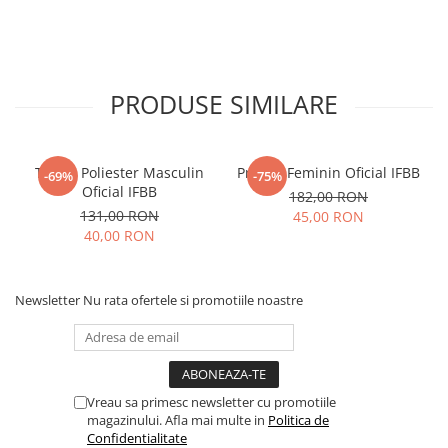
PRODUSE SIMILARE
Tricou Poliester Masculin
Prosop Feminin Oficial IFBB
-69%
-75%
Oficial IFBB
182,00 RON
131,00 RON
45,00 RON
40,00 RON
Newsletter
Nu rata ofertele si promotiile noastre
Vreau sa primesc newsletter cu promotiile
magazinului. Afla mai multe in
Politica de
Confidentialitate