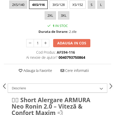
2XS/140
4XS/116
3XS/128
XS/152
S
L
2XL
3XL
1
IN STOC
Durata de livrare:
2 zile
ADAUGA IN COS
Cod Produs:
AFS94-116
Ai nevoie de ajutor?
0040793750864
Adauga la Favorite
Cere informatii
Descriere
🏃‍♂️
Short Alergare ARMURA
Neo Ronin 2.0 – Viteză &
Confort Maxim
💨