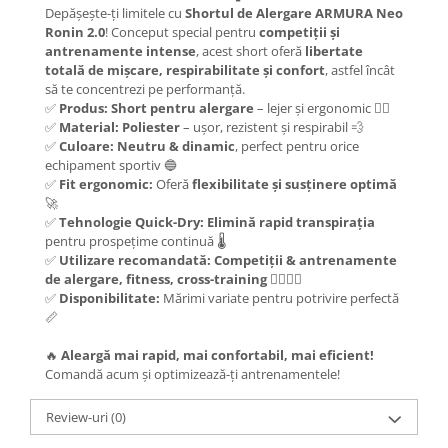
Depășește-ți limitele cu
Shortul de Alergare ARMURA Neo
Ronin 2.0
! Conceput special pentru
competiții și
antrenamente intense
, acest short oferă
libertate
totală de mișcare, respirabilitate și confort
, astfel încât
să te concentrezi pe performanță.
✅
Produs:
Short pentru alergare
– lejer și ergonomic 🏃‍♂️
✅
Material:
Poliester
– ușor, rezistent și respirabil 💨
✅
Culoare:
Neutru & dinamic
, perfect pentru orice
echipament sportiv 🔵
✅
Fit ergonomic:
Oferă
flexibilitate și susținere optimă
🚀
✅
Tehnologie Quick-Dry:
Elimină rapid transpirația
pentru prospețime continuă 🌡️
✅
Utilizare recomandată:
Competiții & antrenamente
de alergare, fitness, cross-training
🏋️‍♂️🏃‍♂️
✅
Disponibilitate:
Mărimi variate pentru potrivire perfectă
📏
🔥
Aleargă mai rapid, mai confortabil, mai eficient!
Comandă acum și optimizează-ți antrenamentele!
Review-uri
(0)