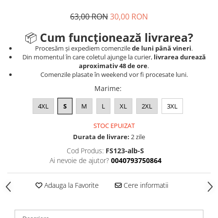
63,00 RON
30,00 RON
📦
Cum funcționează livrarea?
Procesăm și expediem comenzile
de luni până vineri
.
Din momentul în care coletul ajunge la curier,
livrarea durează
aproximativ 48 de ore
.
Comenzile plasate în weekend vor fi procesate luni.
Marime
:
4XL
S
M
L
XL
2XL
3XL
STOC EPUIZAT
Durata de livrare:
2 zile
Cod Produs:
FS123-alb-S
Ai nevoie de ajutor?
0040793750864
Adauga la Favorite
Cere informatii