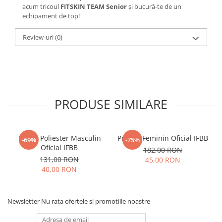
acum tricoul
FITSKIN TEAM Senior
și bucură-te de un
echipament de top!
Review-uri
(0)
PRODUSE SIMILARE
Tricou Poliester Masculin
Prosop Feminin Oficial IFBB
-69%
-75%
Oficial IFBB
182,00 RON
131,00 RON
45,00 RON
40,00 RON
Newsletter
Nu rata ofertele si promotiile noastre