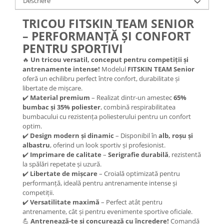
Descriere
TRICOU FITSKIN TEAM SENIOR
– PERFORMANȚĂ ȘI CONFORT
PENTRU SPORTIVI
🔥
Un tricou versatil, conceput pentru competiții și
antrenamente intense!
Modelul
FITSKIN TEAM Senior
oferă un echilibru perfect între confort, durabilitate și
libertate de mișcare.
✔️
Material premium
– Realizat dintr-un amestec
65%
bumbac și 35% poliester
, combină respirabilitatea
bumbacului cu rezistența poliesterului pentru un confort
optim.
✔️
Design modern și dinamic
– Disponibil în
alb, roșu și
albastru
, oferind un look sportiv și profesionist.
✔️
Imprimare de calitate
–
Serigrafie durabilă
, rezistentă
la spălări repetate și uzură.
✔️
Libertate de mișcare
– Croială optimizată pentru
performanță, ideală pentru antrenamente intense și
competiții.
✔️
Versatilitate maximă
– Perfect atât pentru
antrenamente, cât și pentru evenimente sportive oficiale.
💪
Antrenează-te și concurează cu încredere!
Comandă