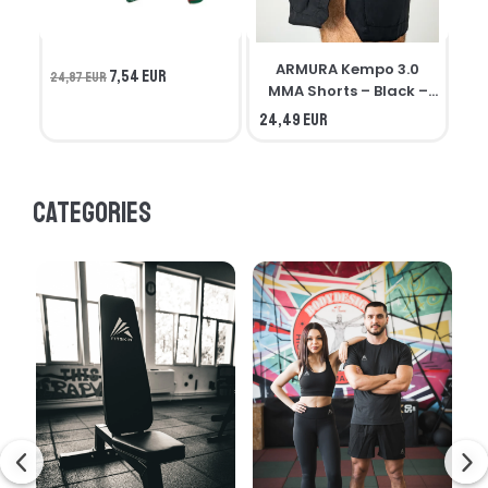
ARMURA Kempo 3.0
7,54 EUR
24,87 EUR
MMA Shorts – Black –
Seniors
24,49 EUR
21,
Categories