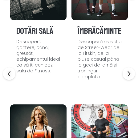
Dotări sală
Îmbrăcăminte
Descoperă
Descoperă selecția
gantere, bănci,
de Street-Wear de
greutăți,
la Fitskin, de la
echipamentul ideal
bluze casual până
ca să îți echipezi
la geci de iarnă și
sala de Fitness.
treninguri
complete.