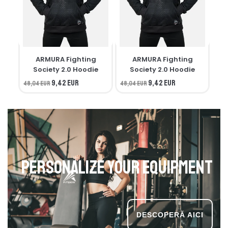
ARMURA Fighting
ARMURA Fighting
M
Society 2.0 Hoodie
Society 2.0 Hoodie
9,42 EUR
9,42 EUR
48,04 EUR
48,04 EUR
34,
Personalize your equipment