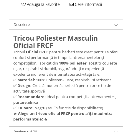
Adauga la Favorite
Cere informatii
Descriere
Tricou Poliester Masculin
Oficial FRCF
Tricoul
Oficial FRCF
pentru bărbați este creat pentru a oferi
confort și performanță în timpul antrenamentelor și
competițiilor. Fabricat din
100% poliester
, acest tricou este
ușor, respirabil și durabil, asigurându-ți o experiență
excelentă indiferent de intensitatea activității tale.
✅
Material:
100% Poliester – ușor, respirabil și rezistent
✅
Design:
Croială modernă, perfectă pentru orice tip de
activitate sportivă
✅
Recomandare:
Ideal pentru competiții, antrenamente și
purtare zilnică
✅
Culoare:
Negru (sau în funcție de disponibilitate)
🔥
Alege un tricou oficial FRCF pentru a îți maximiza
performanțele!
🔥
Review-uri
(0)