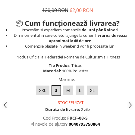
120,00 RON
62,00 RON
📦
Cum funcționează livrarea?
Procesăm și expediem comenzile
de luni până vineri
.
Din momentul în care coletul ajunge la curier,
livrarea durează
aproximativ 48 de ore
.
Comenzile plasate în weekend vor fi procesate luni.
Produs Oficial al Federatiei Romane de Culturism si Fitness
Tip Produs:
Tricou
Material:
100% Poliester
Marime
:
XXL
S
M
L
XL
STOC EPUIZAT
Durata de livrare:
2 zile
Cod Produs:
FRCF-08-S
Ai nevoie de ajutor?
0040793750864