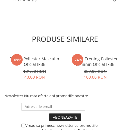
PRODUSE SIMILARE
Tricou Poliester Masculin
Bluza Trening Poliester
-69%
-74%
Oficial IFBB
Feminin Oficial IFBB
131,00 RON
389,00 RON
40,00 RON
100,00 RON
Newsletter
Nu rata ofertele si promotiile noastre
Vreau sa primesc newsletter cu promotiile