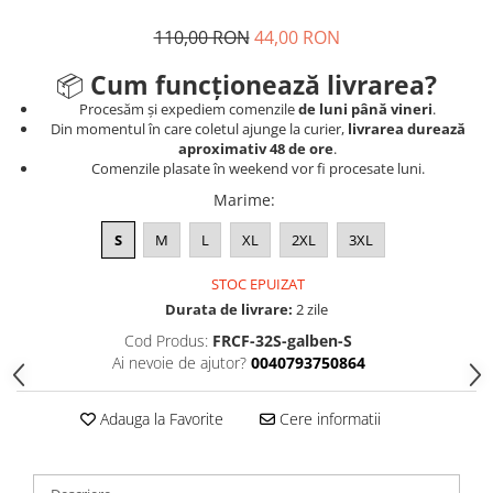
110,00 RON
44,00 RON
📦
Cum funcționează livrarea?
Procesăm și expediem comenzile
de luni până vineri
.
Din momentul în care coletul ajunge la curier,
livrarea durează
aproximativ 48 de ore
.
Comenzile plasate în weekend vor fi procesate luni.
Marime
:
S
M
L
XL
2XL
3XL
STOC EPUIZAT
Durata de livrare:
2 zile
Cod Produs:
FRCF-32S-galben-S
Ai nevoie de ajutor?
0040793750864
Adauga la Favorite
Cere informatii