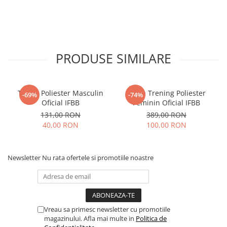
PRODUSE SIMILARE
Tricou Poliester Masculin
Bluza Trening Poliester
-69%
-74%
Oficial IFBB
Feminin Oficial IFBB
131,00 RON
389,00 RON
40,00 RON
100,00 RON
Newsletter
Nu rata ofertele si promotiile noastre
Vreau sa primesc newsletter cu promotiile
magazinului. Afla mai multe in
Politica de