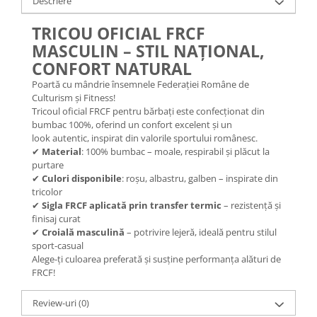
Descriere
TRICOU OFICIAL FRCF
MASCULIN – STIL NAȚIONAL,
CONFORT NATURAL
Poartă cu mândrie însemnele Federației Române de
Culturism și Fitness!
Tricoul oficial FRCF pentru bărbați este confecționat din
bumbac 100%, oferind un confort excelent și un
look autentic, inspirat din valorile sportului românesc.
✔
Material
: 100% bumbac – moale, respirabil și plăcut la
purtare
✔
Culori disponibile
: roșu, albastru, galben – inspirate din
tricolor
✔
Sigla FRCF aplicată prin transfer termic
– rezistență și
finisaj curat
✔
Croială masculină
– potrivire lejeră, ideală pentru stilul
sport-casual
Alege-ți culoarea preferată și susține performanța alături de
FRCF!
Review-uri
(0)