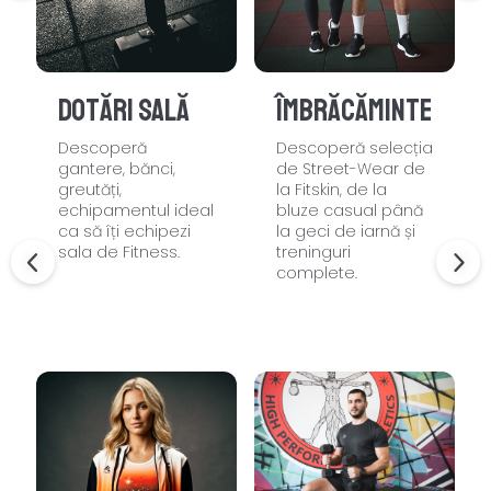
Dotări sală
Îmbrăcăminte
Descoperă
Descoperă selecția
gantere, bănci,
de Street-Wear de
greutăți,
la Fitskin, de la
echipamentul ideal
bluze casual până
ca să îți echipezi
la geci de iarnă și
sala de Fitness.
treninguri
complete.