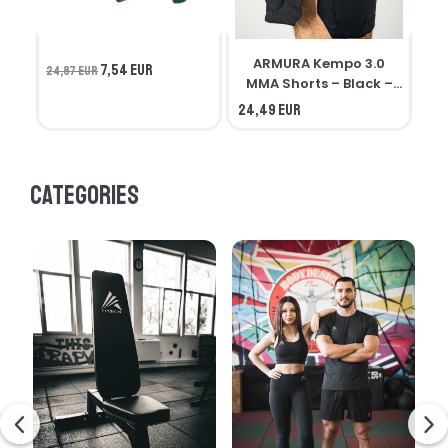
ARMURA Kempo 3.0
7,54 EUR
24,87 EUR
MMA Shorts – Black –
Seniors
24,49 EUR
21,
Categories