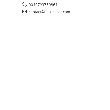
0040793750864
contact@fitskingear.com