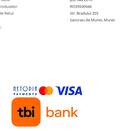
Produselor
RO35930944
de Retur
Str. Bradului 203
Sancraiu de Mures, Mures
L