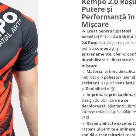
Kempo 2.0 Roșu
Putere și
Performanță în
Mișcare
🔥
Creat pentru luptători
adevărați!
Tricoul
ARMURA 
2.0 Roșu
este alegerea perfec
pentru
competiții și
antrenamente
, oferind
conf
durabilitate și libertate de
mișcare
.
🔹
Material tehnic de calita
Fabricat din
poliester ușor și
rezistent
, asigură
ventilație
și flexibilitate
. 🏆
🔹
Imprimare prin sublimar
Design durabil, care
nu se
decolorează
, păstrând culori
intense chiar și după spălări r
🎨🔴
🔹
Respirabilitate excelent
Materialul permite
eliminare
rapidă a transpirației
, menț