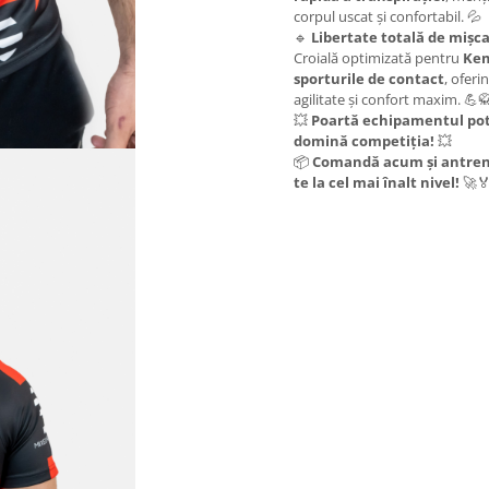
corpul uscat și confortabil. 💦
🔹
Libertate totală de mișc
Croială optimizată pentru
Kem
sporturile de contact
, oferi
agilitate și confort maxim. 💪
💥
Poartă echipamentul potr
domină competiția!
💥
📦
Comandă acum și antren
te la cel mai înalt nivel!
🚀