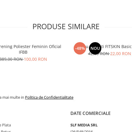
PRODUSE SIMILARE
rening Poliester Feminin Oficial
Maiou Barbati FITSKIN Basic
-48%
NOU
IFBB
42,00 RON
22,00 RON
389,00 RON
100,00 RON
la mai multe in
Politica de Confidentialitate
DATE COMERCIALE
 Plata
SLF MEDIA SRL
e Retur
J26/548/2016