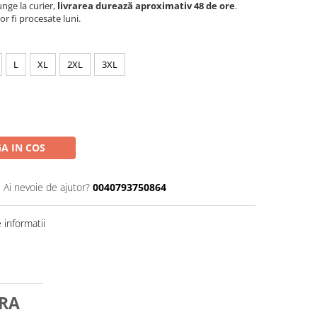
nge la curier,
livrarea durează aproximativ 48 de ore
.
r fi procesate luni.
L
XL
2XL
3XL
A IN COS
Ai nevoie de ajutor?
0040793750864
informatii
URA