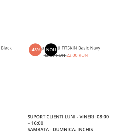
 Black
Maiou Barbati FITSKIN Basic Navy
Maiou Ba
-48%
NOU
-48%
42,00 RON
22,00 RON
5
SUPORT CLIENTI
LUNI - VINERI: 08:00
– 16:00
SAMBATA - DUMNICA: INCHIS