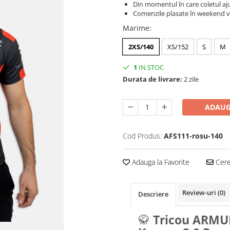
Din momentul în care coletul aju
Comenzile plasate în weekend vo
Marime
:
2XS/140
XS/152
S
M
1
IN STOC
Durata de livrare:
2 zile
ADAUG
Cod Produs:
AFS111-rosu-140
Adauga la Favorite
Cere 
Review-uri
(0)
Descriere
🥋
Tricou ARM