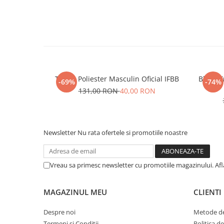
Tricou Poliester Masculin Oficial IFBB
Bluza T
-69%
-74%
131,00 RON
40,00 RON
Newsletter
Nu rata ofertele si promotiile noastre
Vreau sa primesc newsletter cu promotiile magazinului. Af
MAGAZINUL MEU
CLIENTI
Despre noi
Metode de
Termeni si Conditii
Politica d