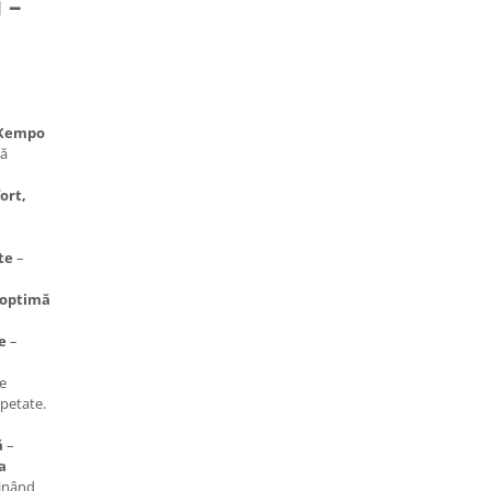
 –
Kempo
tă
ort,
te
–
 optimă
e
–
le
epetate.
ă
–
a
inând