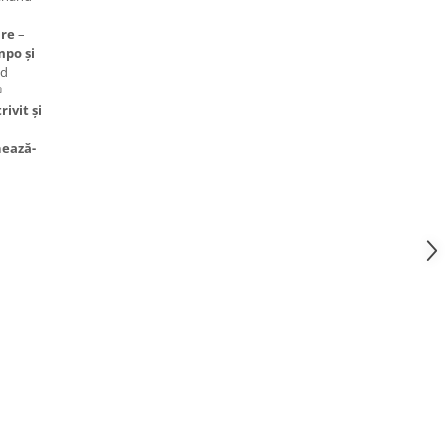
are
–
po și
nd

ivit și
ează-
