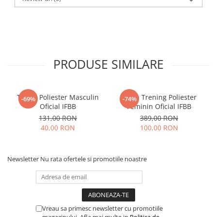
PRODUSE SIMILARE
Tricou Poliester Masculin
Bluza Trening Poliester
-69%
-74%
Oficial IFBB
Feminin Oficial IFBB
131,00 RON
389,00 RON
40,00 RON
100,00 RON
Newsletter
Nu rata ofertele si promotiile noastre
Vreau sa primesc newsletter cu promotiile