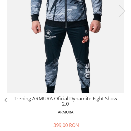
V-Form Shortline
Mingi
Vikings
Saci Exercitii
Berserker
Accesorii Sala
Valkyrie
Acccesori Antrenor
Fitness
Mingi medicinale
Motricitate și Coordonare
Prim Ajutor
Recuperare și Îcălzire
Trening ARMURA Oficial Dynamite Fight Show
2.0
ARMURA
399,00 RON