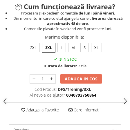
📦
Cum funcționează livrarea?
Procesăm și expediem comenzile
de luni până vineri
.
Din momentul în care coletul ajunge la curier,
livrarea durează
aproximativ 48 de ore
.
Comenzile plasate în weekend vor fi procesate luni.
Marime disponibila
:
2XL
3XL
L
M
S
XL
3
IN STOC
Durata de livrare:
2 zile
ADAUGA IN COS
Cod Produs:
DFS/Trening/3XL
Ai nevoie de ajutor?
0040793750864
Adauga la Favorite
Cere informatii
Descriere