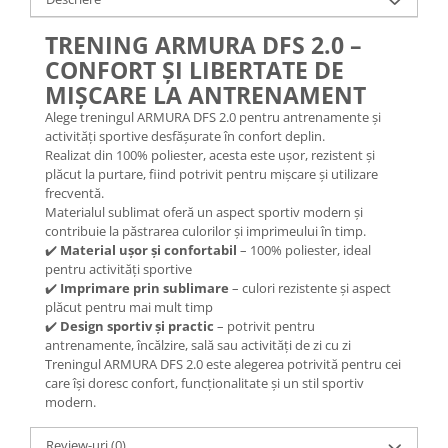
TRENING ARMURA DFS 2.0 –
CONFORT ȘI LIBERTATE DE
MIȘCARE LA ANTRENAMENT
Alege treningul ARMURA DFS 2.0 pentru antrenamente și
activități sportive desfășurate în confort deplin.
Realizat din 100% poliester, acesta este ușor, rezistent și
plăcut la purtare, fiind potrivit pentru mișcare și utilizare
frecventă.
Materialul sublimat oferă un aspect sportiv modern și
contribuie la păstrarea culorilor și imprimeului în timp.
✔️
Material ușor și confortabil
– 100% poliester, ideal
pentru activități sportive
✔️
Imprimare prin sublimare
– culori rezistente și aspect
plăcut pentru mai mult timp
✔️
Design sportiv și practic
– potrivit pentru
antrenamente, încălzire, sală sau activități de zi cu zi
Treningul ARMURA DFS 2.0 este alegerea potrivită pentru cei
care își doresc confort, funcționalitate și un stil sportiv
modern.
Review-uri
(0)