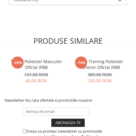
PRODUSE SIMILARE
Tricou Poliester Masculin
Bluza Trening Poliester
-69%
-74%
Oficial IFBB
Feminin Oficial IFBB
131,00 RON
389,00 RON
40,00 RON
100,00 RON
Newsletter
Nu rata ofertele si promotiile noastre
Vreau sa primesc newsletter cu promotiile