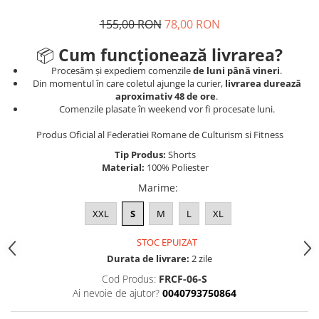
155,00 RON
78,00 RON
📦
Cum funcționează livrarea?
Procesăm și expediem comenzile
de luni până vineri
.
Din momentul în care coletul ajunge la curier,
livrarea durează
aproximativ 48 de ore
.
Comenzile plasate în weekend vor fi procesate luni.
Produs Oficial al Federatiei Romane de Culturism si Fitness
Tip Produs:
Shorts
Material:
100% Poliester
Marime
:
XXL
S
M
L
XL
STOC EPUIZAT
Durata de livrare:
2 zile
Cod Produs:
FRCF-06-S
Ai nevoie de ajutor?
0040793750864