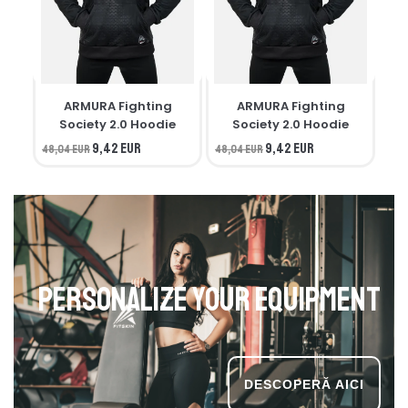
ARMURA Fighting
ARMURA Fighting
M
Society 2.0 Hoodie
Society 2.0 Hoodie
9,42 EUR
9,42 EUR
48,04 EUR
48,04 EUR
34,
Personalize your equipment