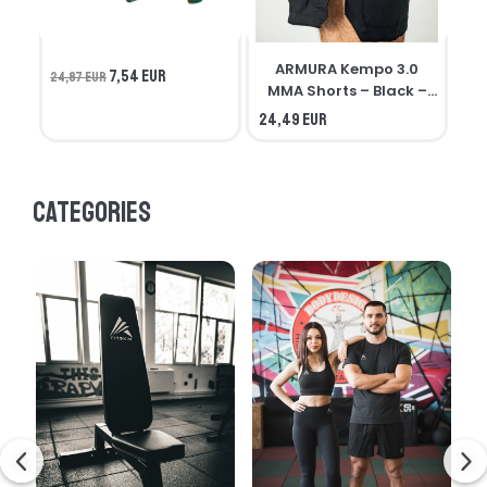
ARMURA Kempo 3.0
7,54 EUR
24,87 EUR
MMA Shorts – Black –
Seniors
24,49 EUR
21,
Categories