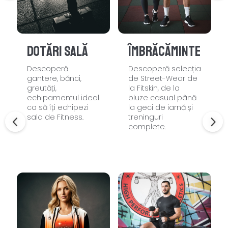
Dotări sală
Îmbrăcăminte
Descoperă
Descoperă selecția
gantere, bănci,
de Street-Wear de
greutăți,
la Fitskin, de la
echipamentul ideal
bluze casual până
ca să îți echipezi
la geci de iarnă și
sala de Fitness.
treninguri
complete.