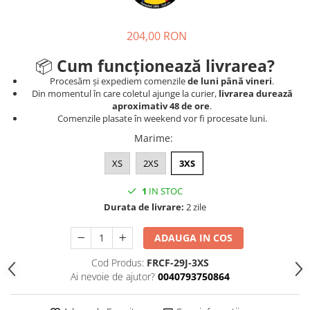
204,00 RON
📦
Cum funcționează livrarea?
Procesăm și expediem comenzile
de luni până vineri
.
Din momentul în care coletul ajunge la curier,
livrarea durează
aproximativ 48 de ore
.
Comenzile plasate în weekend vor fi procesate luni.
Marime
:
XS
2XS
3XS
1
IN STOC
Durata de livrare:
2 zile
ADAUGA IN COS
Cod Produs:
FRCF-29J-3XS
Ai nevoie de ajutor?
0040793750864