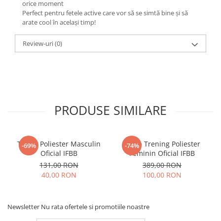
orice moment
Perfect pentru fetele active care vor să se simtă bine și să
arate cool în același timp!
Review-uri
(0)
PRODUSE SIMILARE
Tricou Poliester Masculin
Bluza Trening Poliester
-69%
-74%
Oficial IFBB
Feminin Oficial IFBB
131,00 RON
389,00 RON
40,00 RON
100,00 RON
Newsletter
Nu rata ofertele si promotiile noastre