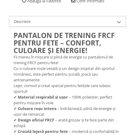
Adauga la Favorite
Cere informatii
Descriere
PANTALON DE TRENING FRCF
PENTRU FETE – CONFORT,
CULOARE ȘI ENERGIE!
Fii mereu în mișcare și plină de energie cu pantalonul de
trening FRCF pentru fete!
Cu o culoare roșie veselă și un design inspirat din sportul
românesc, este perfect pentru școală, joacă sau
antrenamente.
Lejer, comod și creat special pentru fetițele care iubesc
sportul!
✔
Material respirabil și ușor
– 100% poliester, perfect
pentru mișcare în voie
✔
Culoare roșu intens
– îndrăzneață, plină de energie și
ușor de remarcat
✔
Design oficial FRCF
– arată grozav și te face parte din
echipă
✔
Croială lejeră pentru fete
– modernă și confortabilă în