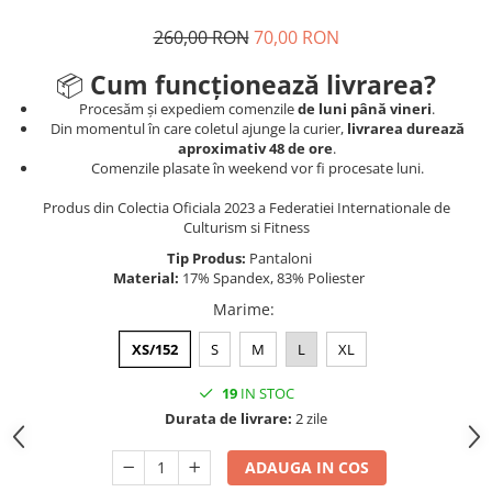
260,00 RON
70,00 RON
📦
Cum funcționează livrarea?
Procesăm și expediem comenzile
de luni până vineri
.
Din momentul în care coletul ajunge la curier,
livrarea durează
aproximativ 48 de ore
.
Comenzile plasate în weekend vor fi procesate luni.
Produs din Colectia Oficiala 2023 a Federatiei Internationale de
Culturism si Fitness
Tip Produs:
Pantaloni
Material:
17% Spandex, 83% Poliester
Marime
:
XS/152
S
M
L
XL
19
IN STOC
Durata de livrare:
2 zile
ADAUGA IN COS