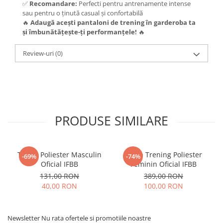
✅
Recomandare:
Perfecti pentru antrenamente intense
sau pentru o ținută casual și confortabilă
🔥
Adaugă acești pantaloni de trening în garderoba ta
și îmbunătățește-ți performanțele!
🔥
Review-uri
(0)
PRODUSE SIMILARE
Tricou Poliester Masculin
Bluza Trening Poliester
-69%
-74%
Oficial IFBB
Feminin Oficial IFBB
131,00 RON
389,00 RON
40,00 RON
100,00 RON
Newsletter
Nu rata ofertele si promotiile noastre