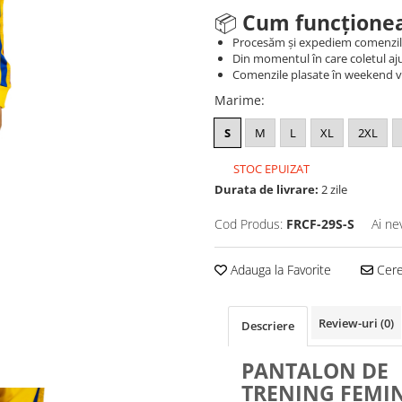
📦
Cum funcționea
Procesăm și expediem comenzi
Din momentul în care coletul aju
Comenzile plasate în weekend vo
Marime
:
S
M
L
XL
2XL
STOC EPUIZAT
Durata de livrare:
2 zile
Cod Produs:
FRCF-29S-S
Ai ne
Adauga la Favorite
Cere 
Review-uri
(0)
Descriere
PANTALON DE
TRENING FEMI