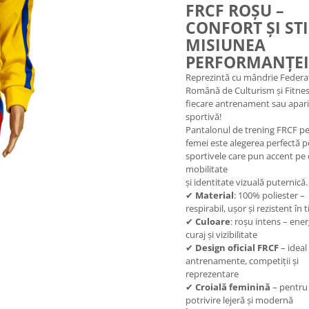
FRCF ROȘU –
CONFORT ȘI STI
MISIUNEA
PERFORMANȚEI
Reprezintă cu mândrie Federa
Română de Culturism și Fitnes
fiecare antrenament sau apari
sportivă!
Pantalonul de trening FRCF p
femei este alegerea perfectă 
sportivele care pun accent pe 
mobilitate
și identitate vizuală puternică.
✔
Material
: 100% poliester –
respirabil, ușor și rezistent în 
✔
Culoare
: roșu intens – ener
curaj și vizibilitate
✔
Design oficial FRCF
– ideal
antrenamente, competiții și
reprezentare
✔
Croială feminină
– pentru
potrivire lejeră și modernă