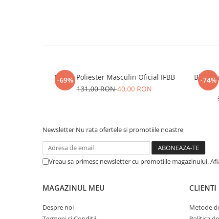
Tricou Poliester Masculin Oficial IFBB
Bluza T
-69%
-74%
131,00 RON
40,00 RON
Newsletter
Nu rata ofertele si promotiile noastre
Vreau sa primesc newsletter cu promotiile magazinului. Af
MAGAZINUL MEU
CLIENTI
Despre noi
Metode de
Termeni si Conditii
Politica d