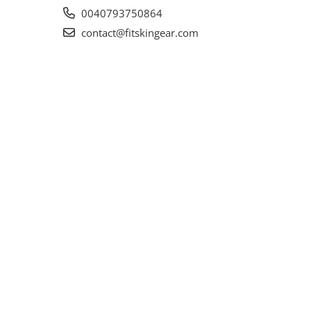
0040793750864
contact@fitskingear.com