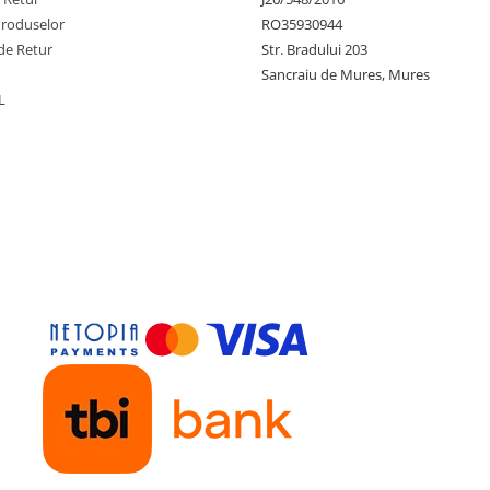
Produselor
RO35930944
de Retur
Str. Bradului 203
Sancraiu de Mures, Mures
L