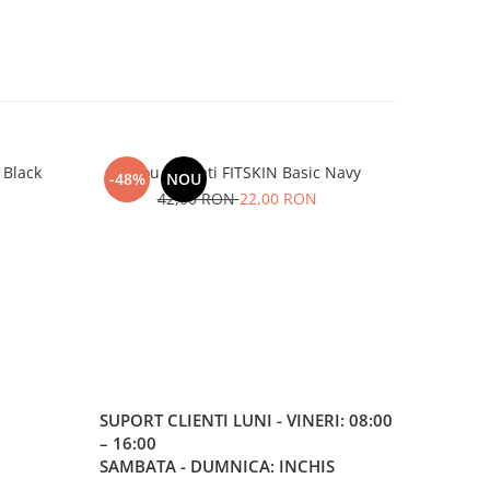
 Black
Maiou Barbati FITSKIN Basic Navy
Maiou Ba
-48%
NOU
-48%
42,00 RON
22,00 RON
5
SUPORT CLIENTI
LUNI - VINERI: 08:00
– 16:00
SAMBATA - DUMNICA: INCHIS