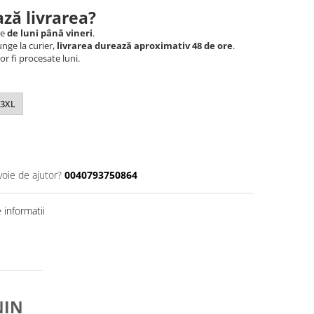
ză livrarea?
le
de luni până vineri
.
nge la curier,
livrarea durează aproximativ 48 de ore
.
r fi procesate luni.
3XL
voie de ajutor?
0040793750864
informatii
NIN