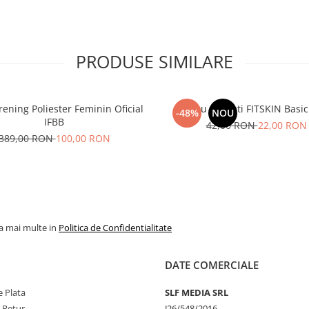
PRODUSE SIMILARE
rening Poliester Feminin Oficial
Maiou Barbati FITSKIN Basic
-48%
NOU
IFBB
42,00 RON
22,00 RON
389,00 RON
100,00 RON
la mai multe in
Politica de Confidentialitate
DATE COMERCIALE
 Plata
SLF MEDIA SRL
e Retur
J26/548/2016