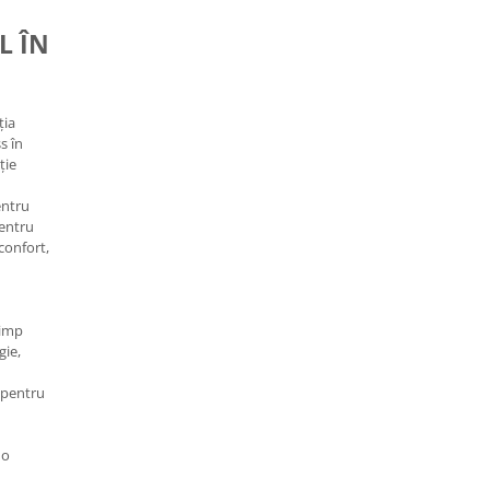
L ÎN
ția
s în
ție
entru
pentru
confort,
timp
gie,
 pentru
 o