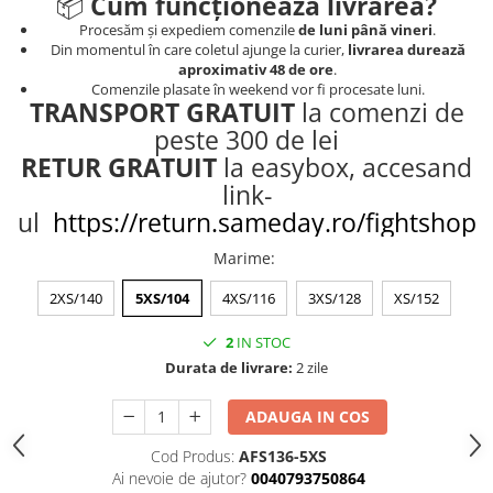
📦
Cum funcționează livrarea?
Procesăm și expediem comenzile
de luni până vineri
.
Din momentul în care coletul ajunge la curier,
livrarea durează
aproximativ 48 de ore
.
Comenzile plasate în weekend vor fi procesate luni.
TRANSPORT GRATUIT
la comenzi de
peste 300 de lei
RETUR GRATUIT
la easybox, accesand
link-
ul
https://return.sameday.ro/fightshop
Marime
:
2XS/140
5XS/104
4XS/116
3XS/128
XS/152
2
IN STOC
Durata de livrare:
2 zile
ADAUGA IN COS
Cod Produs:
AFS136-5XS
Ai nevoie de ajutor?
0040793750864