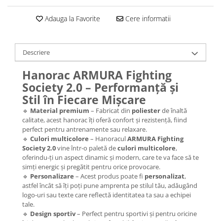
Adauga la Favorite
Cere informatii
Descriere
Hanorac ARMURA Fighting
Society 2.0 – Performanță și
Stil în Fiecare Mișcare
🔹
Material premium
– Fabricat din
poliester
de înaltă
calitate, acest hanorac îți oferă confort și rezistență, fiind
perfect pentru antrenamente sau relaxare.
🔹
Culori multicolore
– Hanoracul
ARMURA Fighting
Society 2.0
vine într-o paletă de
culori multicolore
,
oferindu-ți un aspect dinamic și modern, care te va face să te
simți energic și pregătit pentru orice provocare.
🔹
Personalizare
– Acest produs poate fi
personalizat
,
astfel încât să îți poți pune amprenta pe stilul tău, adăugând
logo-uri sau texte care reflectă identitatea ta sau a echipei
tale.
🔹
Design sportiv
– Perfect pentru sportivi și pentru oricine