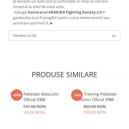
își dorește un look cool și confortabil, în timp ce rămâne
conectat la stilul de viață activ.
Adaugă
Hanoracul ARMURA Fighting Society 2.0
în
garderoba ta și fii pregătit pentru orice antrenament sau
activitate sportivă! 💪🔥
Review-uri
(0)
PRODUSE SIMILARE
Tricou Poliester Masculin
Bluza Trening Poliester
-69%
-74%
Oficial IFBB
Feminin Oficial IFBB
131,00 RON
389,00 RON
40,00 RON
100,00 RON