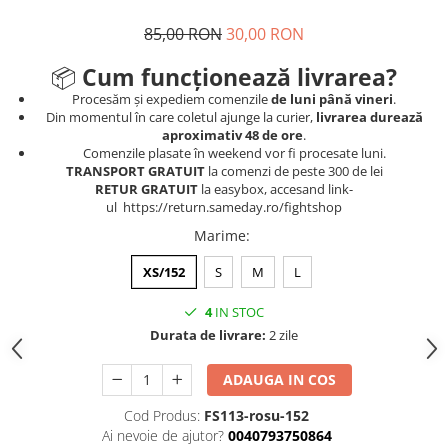
85,00 RON
30,00 RON
📦
Cum funcționează livrarea?
Procesăm și expediem comenzile
de luni până vineri
.
Din momentul în care coletul ajunge la curier,
livrarea durează
aproximativ 48 de ore
.
Comenzile plasate în weekend vor fi procesate luni.
TRANSPORT GRATUIT
la comenzi de peste 300 de lei
RETUR GRATUIT
la easybox, accesand link-
ul https://return.sameday.ro/fightshop
Marime
:
XS/152
S
M
L
4
IN STOC
Durata de livrare:
2 zile
ADAUGA IN COS
Cod Produs:
FS113-rosu-152
Ai nevoie de ajutor?
0040793750864