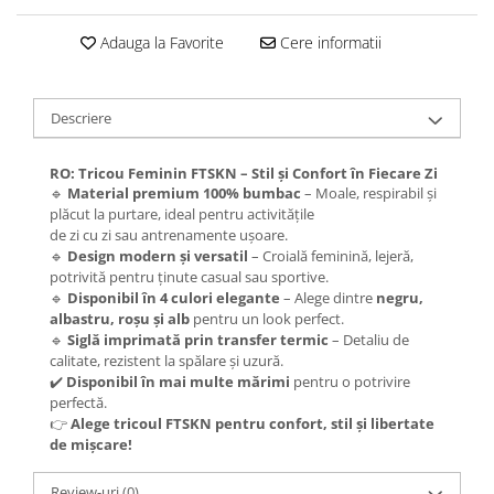
Adauga la Favorite
Cere informatii
Descriere
RO: Tricou Feminin FTSKN – Stil și Confort în Fiecare Zi
🔹
Material premium 100% bumbac
– Moale, respirabil și
plăcut la purtare, ideal pentru activitățile
de zi cu zi sau antrenamente ușoare.
🔹
Design modern și versatil
– Croială feminină, lejeră,
potrivită pentru ținute casual sau sportive.
🔹
Disponibil în 4 culori elegante
– Alege dintre
negru,
albastru, roșu și alb
pentru un look perfect.
🔹
Siglă imprimată prin transfer termic
– Detaliu de
calitate, rezistent la spălare și uzură.
✔️
Disponibil în mai multe mărimi
pentru o potrivire
perfectă.
👉
Alege tricoul FTSKN pentru confort, stil și libertate
de mișcare!
Review-uri
(0)