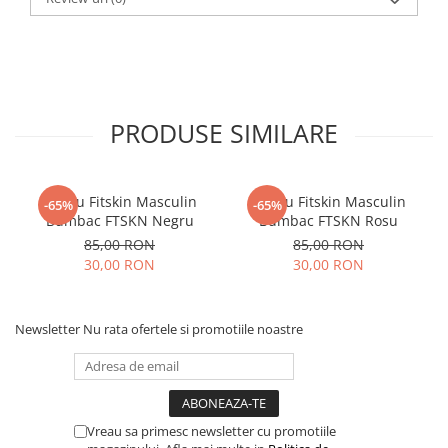
PRODUSE SIMILARE
Tricou Fitskin Masculin
Tricou Fitskin Masculin
-65%
-65%
Bumbac FTSKN Negru
Bumbac FTSKN Rosu
85,00 RON
85,00 RON
30,00 RON
30,00 RON
Newsletter
Nu rata ofertele si promotiile noastre
Vreau sa primesc newsletter cu promotiile