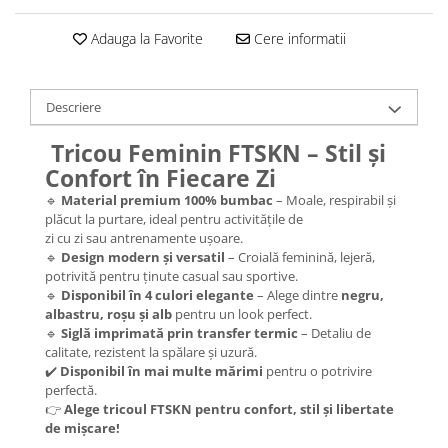
Adauga la Favorite
Cere informatii
Descriere
Tricou Feminin FTSKN – Stil și
Confort în Fiecare Zi
🔹
Material premium 100% bumbac
– Moale, respirabil și
plăcut la purtare, ideal pentru activitățile de
zi cu zi sau antrenamente ușoare.
🔹
Design modern și versatil
– Croială feminină, lejeră,
potrivită pentru ținute casual sau sportive.
🔹
Disponibil în 4 culori elegante
– Alege dintre
negru,
albastru, roșu și alb
pentru un look perfect.
🔹
Siglă imprimată prin transfer termic
– Detaliu de
calitate, rezistent la spălare și uzură.
✔️
Disponibil în mai multe mărimi
pentru o potrivire
perfectă.
👉
Alege tricoul FTSKN pentru confort, stil și libertate
de mișcare!