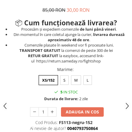
85,00 RON
30,00 RON
📦
Cum funcționează livrarea?
Procesăm și expediem comenzile
de luni până vineri
.
Din momentul în care coletul ajunge la curier,
livrarea durează
aproximativ 48 de ore
.
Comenzile plasate în weekend vor fi procesate luni.
TRANSPORT GRATUIT
la comenzi de peste 300 de lei
RETUR GRATUIT
la easybox, accesand link-
ul https://return.sameday.ro/fightshop
Marime
:
XS/152
S
M
L
5
IN STOC
Durata de livrare:
2 zile
ADAUGA IN COS
Cod Produs:
FS113-negru-152
Ai nevoie de ajutor?
0040793750864