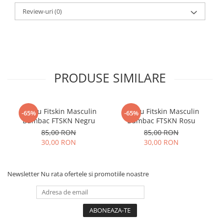
Review-uri
(0)
PRODUSE SIMILARE
Tricou Fitskin Masculin
Tricou Fitskin Masculin
-65%
-65%
Bumbac FTSKN Negru
Bumbac FTSKN Rosu
85,00 RON
85,00 RON
30,00 RON
30,00 RON
Newsletter
Nu rata ofertele si promotiile noastre