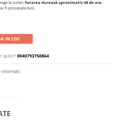
nge la curier,
livrarea durează aproximativ 48 de ore
.
r fi procesate luni.
A IN COS
e ajutor?
0040793750864
informatii
ATE