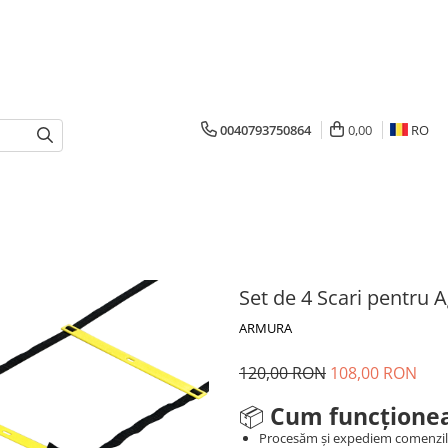
0040793750864
0,00
RO
Set de 4 Scari pentru A
ARMURA
120,00 RON
108,00 RON
📦
Cum funcționea
Procesăm și expediem comenzi