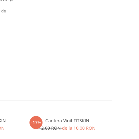
 de
KIN
Gantera Vinil FITSKIN
-17%
-9%
RON
12,00 RON
de la 10,00 RON
64,