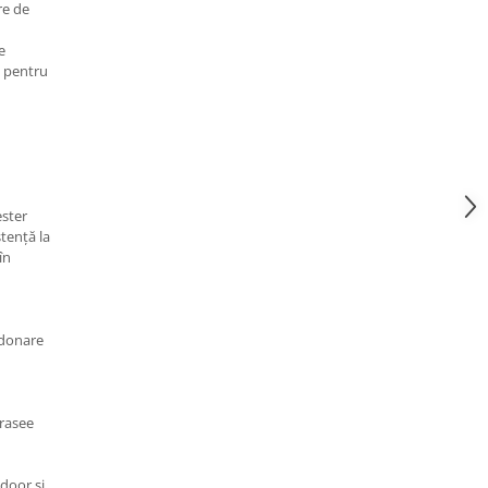
re de
e
t pentru
ester
stență la
în
ordonare
trasee
ndoor și