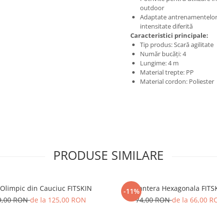
outdoor
Adaptate antrenamentelor
intensitate diferită
Caracteristici principale:
Tip produs: Scară agilitate
Număr bucăți: 4
Lungime: 4 m
Material trepte: PP
Material cordon: Poliester
PRODUSE SIMILARE
 Olimpic din Cauciuc FITSKIN
Gantera Hexagonala FITS
-11%
9,00 RON
de la 125,00 RON
74,00 RON
de la 66,00 