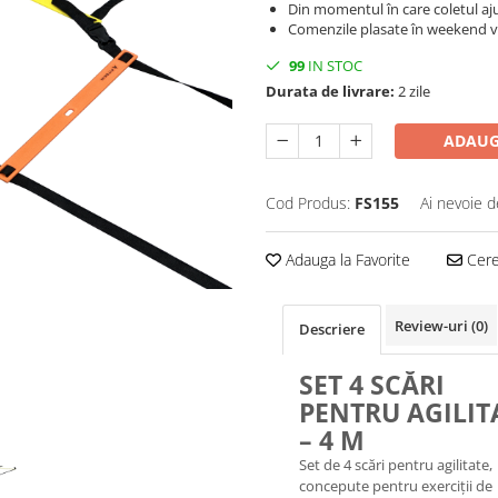
Din momentul în care coletul aju
Comenzile plasate în weekend vo
99
IN STOC
Durata de livrare:
2 zile
ADAUG
Cod Produs:
FS155
Ai nevoie d
Adauga la Favorite
Cere 
Review-uri
(0)
Descriere
SET 4 SCĂRI
PENTRU AGILIT
– 4 M
Set de 4 scări pentru agilitate,
concepute pentru exerciții de