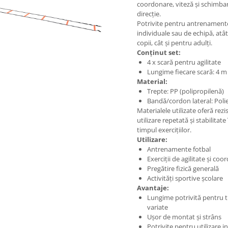
coordonare, viteză și schimba
direcție.
Potrivite pentru antrenament
individuale sau de echipă, atâ
copii, cât și pentru adulți.
Conținut set:
4 x scară pentru agilitate
Lungime fiecare scară: 4 m
Material:
Trepte: PP (polipropilenă)
Bandă/cordon lateral: Poli
Materialele utilizate oferă rezi
utilizare repetată și stabilitate 
timpul exercițiilor.
Utilizare:
Antrenamente fotbal
Exerciții de agilitate și co
Pregătire fizică generală
Activități sportive școlare
Avantaje:
Lungime potrivită pentru 
variate
Ușor de montat și strâns
Potrivite pentru utilizare i