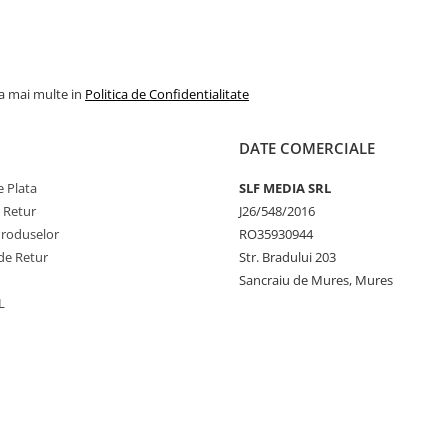
la mai multe in
Politica de Confidentialitate
DATE COMERCIALE
 Plata
SLF MEDIA SRL
e Retur
J26/548/2016
Produselor
RO35930944
de Retur
Str. Bradului 203
Sancraiu de Mures, Mures
L