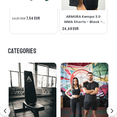
ARMURA Kempo 3.0
7,54 EUR
24,87 EUR
MMA Shorts – Black –
Seniors
24,49 EUR
21,
Categories