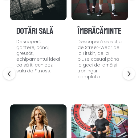
Dotări sală
Îmbrăcăminte
Descoperă
Descoperă selecția
gantere, bănci,
de Street-Wear de
greutăți,
la Fitskin, de la
echipamentul ideal
bluze casual până
ca să îți echipezi
la geci de iarnă și
sala de Fitness.
treninguri
complete.