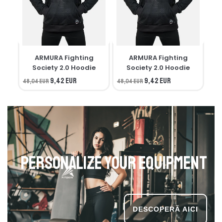
ARMURA Fighting
ARMURA Fighting
M
Society 2.0 Hoodie
Society 2.0 Hoodie
9,42 EUR
9,42 EUR
48,04 EUR
48,04 EUR
34,
Personalize your equipment