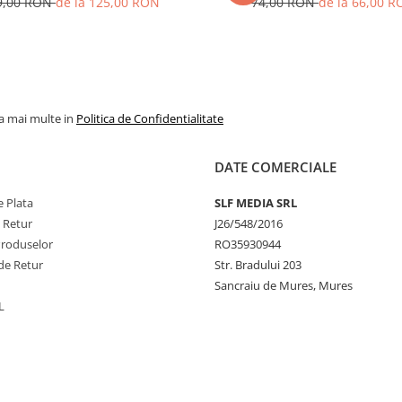
9,00 RON
de la 125,00 RON
74,00 RON
de la 66,00 
la mai multe in
Politica de Confidentialitate
DATE COMERCIALE
 Plata
SLF MEDIA SRL
e Retur
J26/548/2016
Produselor
RO35930944
de Retur
Str. Bradului 203
Sancraiu de Mures, Mures
L