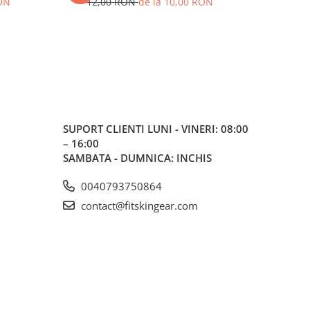
RON
12,00 RON
de la 10,00 RON
64,
SUPORT CLIENTI
LUNI - VINERI: 08:00
– 16:00
SAMBATA - DUMNICA: INCHIS
0040793750864
contact@fitskingear.com