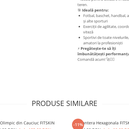
teren.
🎯
Ideală pentru:
Fotbal, baschet, handbal, a
și alte sporturi
Exerciții de agilitate, coord
viteză
Sportivi de toate nivelurile,
amatori la profesioniști
⚡
Pregătește-te să îți
îmbunătățești performanț
Comandă acum! 🚀🏃‍♂️
PRODUSE SIMILARE
 Olimpic din Cauciuc FITSKIN
Gantera Hexagonala FITS
-11%