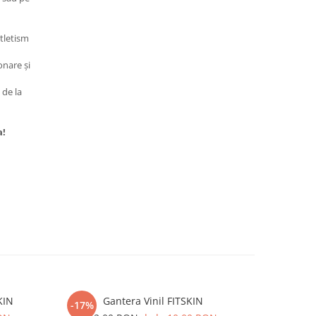
tletism
onare și
 de la
a!
KIN
Gantera Vinil FITSKIN
-17%
-9%