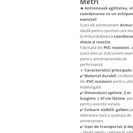
Metri
🔥
Antrenează agilitatea, vi
coordonarea cu un echipa
esențial!
Scara de antrenament
Armur
ideală pentru sportivii care do
își îmbunătățească
coordona
viteza și reacția
.
Fabricată din
PVC rezistent
, 
scară este un instrument esen
pentru antrenamentele de
performanță.
🔹
Caracteristici principale:
✔️
Material durabil:
confecți
din
PVC rezistent
pentru utili
îndelungată.
✔️
Dimensiuni optime:
2
m
lungime
și
47
cm lățime
, pe
pentru exerciții variate.
✔️
Culoare vizibilă:
galben
pe
delimitare clară a spațiului de
antrenament.
✔️
Ușor de transportat și de
– ideală pentru utilizare în sal