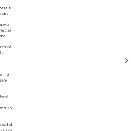
teza și
ment
a
este
resc să
rea,
această
țial
onată
zare
rfectă
ntru o
pozitat
ă sau pe