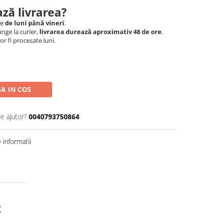
ză livrarea?
le
de luni până vineri
.
nge la curier,
livrarea durează aproximativ 48 de ore
.
r fi procesate luni.
A IN COS
de ajutor?
0040793750864
informatii
2