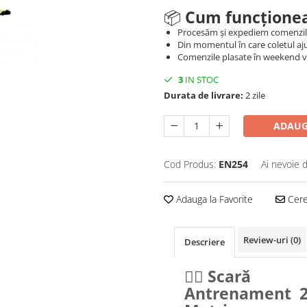
📦
Cum funcționea
Procesăm și expediem comenzi
Din momentul în care coletul aju
Comenzile plasate în weekend vo
3
IN STOC
Durata de livrare:
2 zile
ADAUG
Cod Produs:
EN254
Ai nevoie 
Adauga la Favorite
Cere 
Review-uri
(0)
Descriere
🏃‍♂️
Scară
Antrenament 