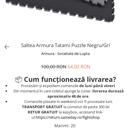
V-Form Shortline
Mingi
Vikings
Saci Exercitii
Berserker
Accesorii Sala
Valkyrie
Acccesori Antrenor
Fitness
Saltea Armura Tatami Puzzle Negru/Gri
Mingi medicinale
Armura - Societate de Lupta
Motricitate și Coordonare
100,00 RON
64,00 RON
Prim Ajutor
Recuperare și Îcălzire
📦
Cum funcționează livrarea?
Procesăm și expediem comenzile
de luni până vineri
.
Din momentul în care coletul ajunge la curier,
livrarea durează
aproximativ 48 de ore
.
Comenzile plasate în weekend vor fi procesate luni.
TRANSPORT GRATUIT
la comenzi de peste 300 lei
RETUR GRATUIT
la easybox, accesand link-
ul
https://return.sameday.ro/fightshop
Marimi
:
20