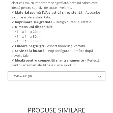
elastică EVA, cu imprimare serigrafiată, această saltea este
ideală pentru sportivi de toate nivelurile.
✔
Material spumă EVA elastică și rezistentă
– Absoarbe
șocurile și oferă stabilitate.
✔
Imprimare serigrafiată
– Design durabil și estetic.
✔
Dimensiuni disponibile
–
• 1m x 1m x 20mm
• 1m x 1m x 30mm
• 1m x 1m x 40mm
✔
Culoare negru/gri
– Aspect modern și versatil.
✔
Se vinde la bucată
– Poți configura suprafața după
nevoile tale.
✔
Ideală pentru competiții și antrenamente
– Perfectă
pentru arte marțiale, fitness și alte sporturi.
Review-uri
(0)
PRODUSE SIMILARE