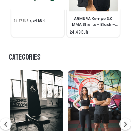
ARMURA Kempo 3.0
7,54 EUR
24,87 EUR
MMA Shorts – Black –
Seniors
24,49 EUR
21,
Categories