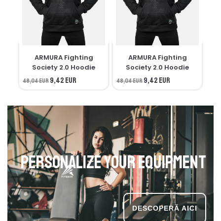
ARMURA Fighting
ARMURA Fighting
M
Society 2.0 Hoodie
Society 2.0 Hoodie
9,42 EUR
9,42 EUR
48,04 EUR
48,04 EUR
34,
Personalize your equipment