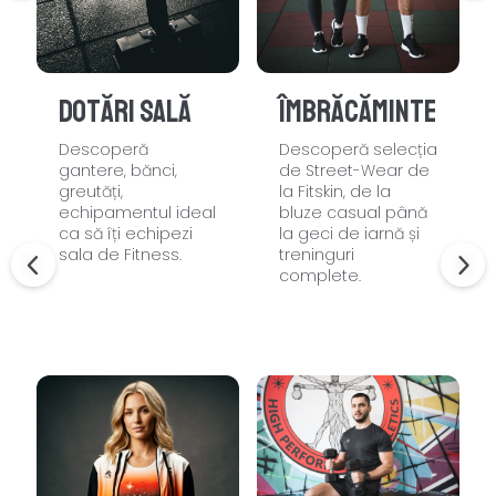
Dotări sală
Îmbrăcăminte
Descoperă
Descoperă selecția
gantere, bănci,
de Street-Wear de
greutăți,
la Fitskin, de la
echipamentul ideal
bluze casual până
ca să îți echipezi
la geci de iarnă și
sala de Fitness.
treninguri
complete.