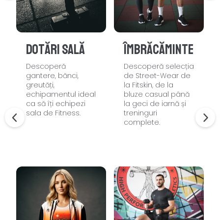
Dotări sală
Îmbrăcăminte
Descoperă
Descoperă selecția
gantere, bănci,
de Street-Wear de
greutăți,
la Fitskin, de la
echipamentul ideal
bluze casual până
ca să îți echipezi
la geci de iarnă și
sala de Fitness.
treninguri
complete.