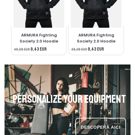
ARMURA Fighting
ARMURA Fighting
M
Society 2.0 Hoodie
Society 2.0 Hoodie
9,43 EUR
9,43 EUR
48,08 EUR
48,08 EUR
34,
Personalize your equipment