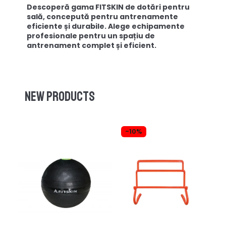
Descoperă gama FITSKIN de dotări pentru
sală, concepută pentru antrenamente
eficiente și durabile. Alege echipamente
profesionale pentru un spațiu de
antrenament complet și eficient.
New products
-10%
-