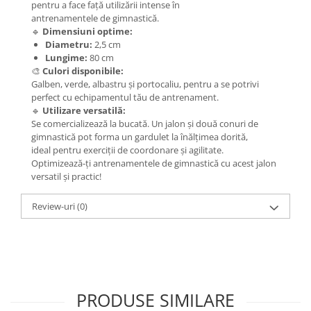
pentru a face față utilizării intense în
antrenamentele de gimnastică.
🔹
Dimensiuni optime:
Diametru:
2,5 cm
Lungime:
80 cm
🎨
Culori disponibile:
Galben, verde, albastru și portocaliu, pentru a se potrivi
perfect cu echipamentul tău de antrenament.
🔹
Utilizare versatilă:
Se comercializează la bucată. Un jalon și două conuri de
gimnastică pot forma un gardulet la înălțimea dorită,
ideal pentru exerciții de coordonare și agilitate.
Optimizează-ți antrenamentele de gimnastică cu acest jalon
versatil și practic!
Review-uri
(0)
PRODUSE SIMILARE