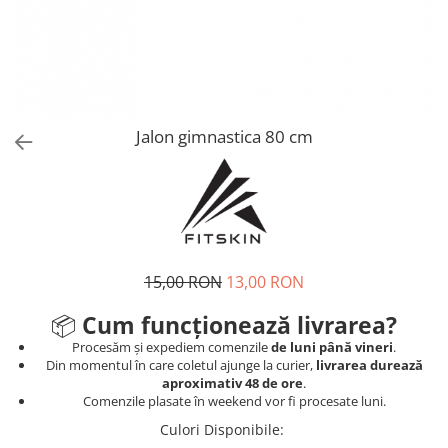
V-Form Shortline
Mingi
Vikings
Saci Exercitii
Berserker
Accesorii Sala
Valkyrie
Acccesori Antrenor
Jalon gimnastica 80 cm
Fitness
Mingi medicinale
Motricitate și Coordonare
Prim Ajutor
Recuperare și Îcălzire
15,00 RON
13,00 RON
📦
Cum funcționează livrarea?
Procesăm și expediem comenzile
de luni până vineri
.
Din momentul în care coletul ajunge la curier,
livrarea durează
aproximativ 48 de ore
.
Comenzile plasate în weekend vor fi procesate luni.
Culori Disponibile
: