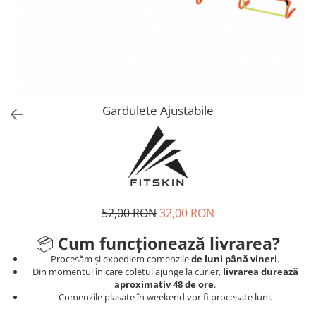
V-Form Shortline
Mingi
Vikings
Saci Exercitii
Berserker
Accesorii Sala
Valkyrie
Acccesori Antrenor
Fitness
Gardulete Ajustabile
Mingi medicinale
Motricitate și Coordonare
Prim Ajutor
Recuperare și Îcălzire
52,00 RON
32,00 RON
📦
Cum funcționează livrarea?
Procesăm și expediem comenzile
de luni până vineri
.
Din momentul în care coletul ajunge la curier,
livrarea durează
aproximativ 48 de ore
.
Comenzile plasate în weekend vor fi procesate luni.