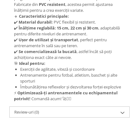
Fabricate din
PVC rezistent
, acestea permit ajustarea
înălțimii pentru a crea exerciții variate.
🔹
Caracteristici principale:
✔️
Material durabil:
PVC flexibil și rezistent.
✔️
Înălțime reglabilă:
15 cm, 22 cm și 30 cm
, adaptabilă
pentru diferite niveluri de antrenament.
✔️
Ușor de utilizat și transportat
, perfect pentru
antrenamente în sală sau pe teren.
✔️
Se comercializează la bucată
, astfel încât să poți
achiziționa exact câte ai nevoie.
🎯
Ideal pentru:
Exerciții de agilitate, viteză și coordonare
Antrenamente pentru fotbal, atletism, baschet și alte
sporturi
Îmbunătățirea reflexelor și dezvoltarea forței explozive
⚡
Optimizează-ți antrenamentele cu echipamentul
potrivit!
Comandă acum! 🚀🏃‍♂️
Review-uri
(0)