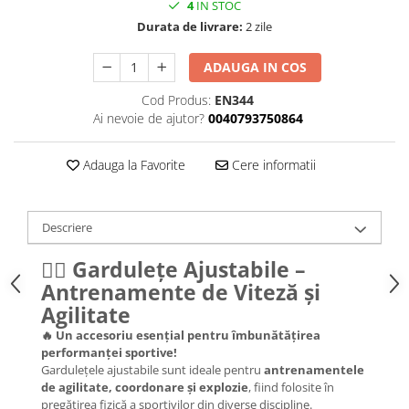
4
IN STOC
Durata de livrare:
2 zile
ADAUGA IN COS
Cod Produs:
EN344
Ai nevoie de ajutor?
0040793750864
Adauga la Favorite
Cere informatii
Descriere
🏃‍♂️
Gardulețe Ajustabile –
Antrenamente de Viteză și
Agilitate
🔥
Un accesoriu esențial pentru îmbunătățirea
performanței sportive!
Gardulețele ajustabile sunt ideale pentru
antrenamentele
de agilitate, coordonare și explozie
, fiind folosite în
pregătirea fizică a sportivilor din diverse discipline.