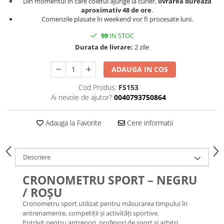
Din momentul în care coletul ajunge la curier,
livrarea durează
aproximativ 48 de ore
.
Comenzile plasate în weekend vor fi procesate luni.
99
IN STOC
Durata de livrare:
2 zile
ADAUGA IN COS
Cod Produs:
FS153
Ai nevoie de ajutor?
0040793750864
Adauga la Favorite
Cere informatii
Descriere
CRONOMETRU SPORT – NEGRU
/ ROȘU
Cronometru sport utilizat pentru măsurarea timpului în
antrenamente, competiții și activități sportive.
Potrivit pentru antrenori, profesori de sport și arbitri.