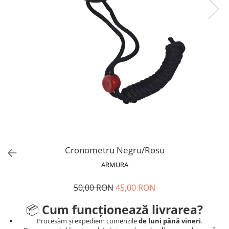
V-Form Shortline
Mingi
Vikings
Saci Exercitii
Berserker
Accesorii Sala
Valkyrie
Acccesori Antrenor
Fitness
Mingi medicinale
Motricitate și Coordonare
Prim Ajutor
Recuperare și Îcălzire
Cronometru Negru/Rosu
ARMURA
50,00 RON
45,00 RON
📦
Cum funcționează livrarea?
Procesăm și expediem comenzile
de luni până vineri
.