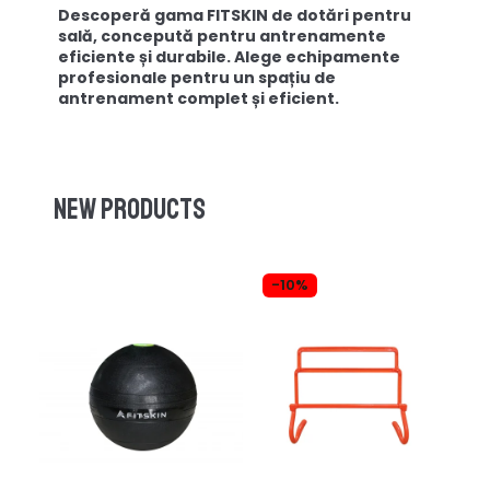
Descoperă gama FITSKIN de dotări pentru
sală, concepută pentru antrenamente
eficiente și durabile. Alege echipamente
profesionale pentru un spațiu de
antrenament complet și eficient.
New products
-10%
-