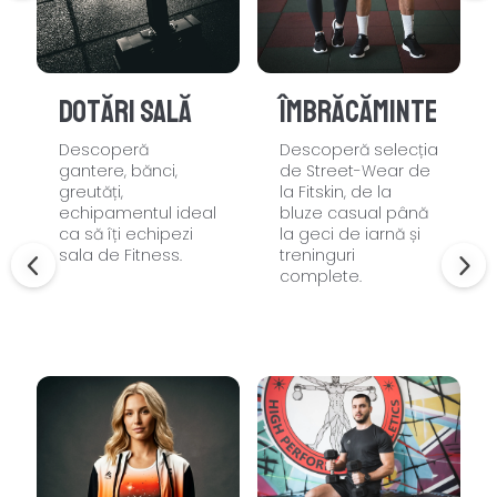
Dotări sală
Îmbrăcăminte
Descoperă
Descoperă selecția
gantere, bănci,
de Street-Wear de
greutăți,
la Fitskin, de la
echipamentul ideal
bluze casual până
ca să îți echipezi
la geci de iarnă și
sala de Fitness.
treninguri
complete.