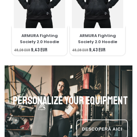
ARMURA Fighting
ARMURA Fighting
M
Society 2.0 Hoodie
Society 2.0 Hoodie
9,43 EUR
9,43 EUR
48,08 EUR
48,08 EUR
34,
Personalize your equipment