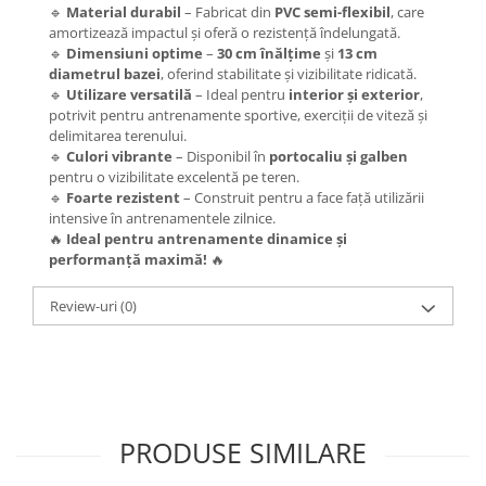
🔹
Material durabil
– Fabricat din
PVC semi-flexibil
, care
amortizează impactul și oferă o rezistență îndelungată.
🔹
Dimensiuni optime
–
30 cm înălțime
și
13 cm
diametrul bazei
, oferind stabilitate și vizibilitate ridicată.
🔹
Utilizare versatilă
– Ideal pentru
interior și exterior
,
potrivit pentru antrenamente sportive, exerciții de viteză și
delimitarea terenului.
🔹
Culori vibrante
– Disponibil în
portocaliu și galben
pentru o vizibilitate excelentă pe teren.
🔹
Foarte rezistent
– Construit pentru a face față utilizării
intensive în antrenamentele zilnice.
🔥
Ideal pentru antrenamente dinamice și
performanță maximă!
🔥
Review-uri
(0)
PRODUSE SIMILARE