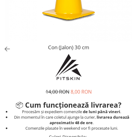
V-Form Shortline
Mingi
Vikings
Saci Exercitii
Berserker
Accesorii Sala
Valkyrie
Acccesori Antrenor
Fitness
Con (Jalon) 30 cm
Mingi medicinale
Motricitate și Coordonare
Prim Ajutor
Recuperare și Îcălzire
14,00 RON
8,00 RON
📦
Cum funcționează livrarea?
Procesăm și expediem comenzile
de luni până vineri
.
Din momentul în care coletul ajunge la curier,
livrarea durează
aproximativ 48 de ore
.
Comenzile plasate în weekend vor fi procesate luni.
Culori Disponibile
: