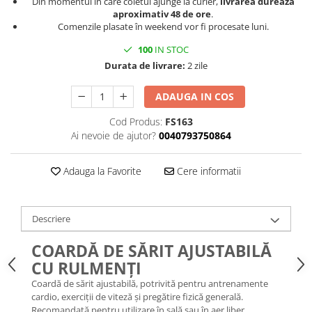
Din momentul în care coletul ajunge la curier,
livrarea durează
aproximativ 48 de ore
.
Comenzile plasate în weekend vor fi procesate luni.
100
IN STOC
Durata de livrare:
2 zile
ADAUGA IN COS
Cod Produs:
FS163
Ai nevoie de ajutor?
0040793750864
Adauga la Favorite
Cere informatii
Descriere
COARDĂ DE SĂRIT AJUSTABILĂ
CU RULMENȚI
Coardă de sărit ajustabilă, potrivită pentru antrenamente
cardio, exerciții de viteză și pregătire fizică generală.
Recomandată pentru utilizare în sală sau în aer liber.