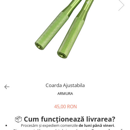
V-Form Shortline
Mingi
Vikings
Saci Exercitii
Berserker
Accesorii Sala
Valkyrie
Acccesori Antrenor
Fitness
Mingi medicinale
Motricitate și Coordonare
Prim Ajutor
Recuperare și Îcălzire
Coarda Ajustabila
ARMURA
45,00 RON
📦
Cum funcționează livrarea?
Procesăm și expediem comenzile
de luni până vineri
.