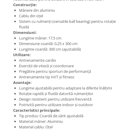
Construcție:
Mânere din aluminiu
Cablu din oțel
Sistem cu rulmenți (versatile ball bearing) pentru rotație
fluidă
Dimensiuni:
Lungime mâner: 17,5 cm
Dimensiune coardă: 0,25 x 300 cm
Lungime coardă: 300 cm (ajustabilă)
Utilizare:
Antrenamente cardio
Exerciții de viteză și coordonare
Pregătire pentru sporturi de performanță
Antrenamente tip HIIT și fitness
Avantaje:
Lungime ajustabilă pentru adaptare la diferite înălțimi
Rotație rapidă și fluidă datorită rulmenților
Design rezistent pentru utilizare frecventă
Potrivită pentru utilizare indoor și outdoor
Caracteristici principale:
Tip produs: Coardă de sărit ajustabilă
Material mâner: Aluminiu
Material cablu: Oțel