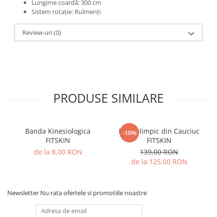
Lungime coardă: 300 cm
Sistem rotație: Rulmenți
Review-uri
(0)
PRODUSE SIMILARE
Banda Kinesiologica
Disc Olimpic din Cauciuc
-10%
FITSKIN
FITSKIN
de la 8,00 RON
139,00 RON
de la 125,00 RON
Newsletter
Nu rata ofertele si promotiile noastre