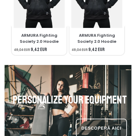
ARMURA Fighting
ARMURA Fighting
M
Society 2.0 Hoodie
Society 2.0 Hoodie
9,42 EUR
9,42 EUR
48,04 EUR
48,04 EUR
34,
Personalize your equipment