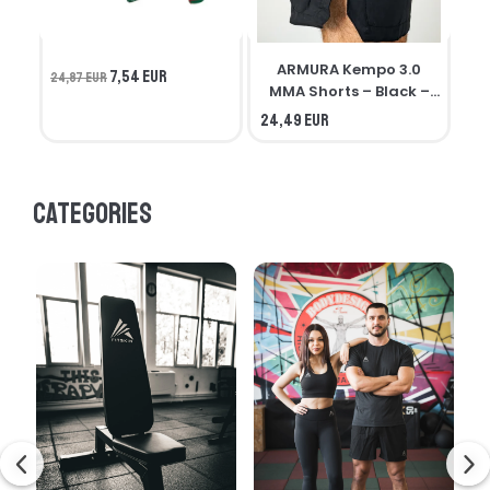
ARMURA Kempo 3.0
7,54 EUR
24,87 EUR
MMA Shorts – Black –
Seniors
24,49 EUR
21,
Categories