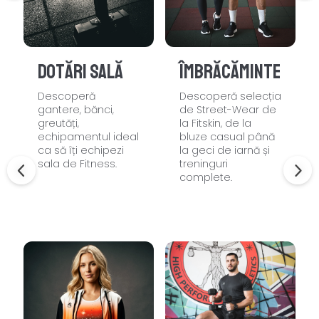
Dotări sală
Îmbrăcăminte
Descoperă
Descoperă selecția
gantere, bănci,
de Street-Wear de
greutăți,
la Fitskin, de la
echipamentul ideal
bluze casual până
ca să îți echipezi
la geci de iarnă și
sala de Fitness.
treninguri
complete.