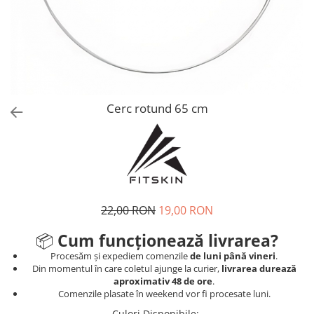
V-Form Shortline
Mingi
Vikings
Saci Exercitii
Berserker
Accesorii Sala
Valkyrie
Acccesori Antrenor
Fitness
Cerc rotund 65 cm
Mingi medicinale
Motricitate și Coordonare
Prim Ajutor
Recuperare și Îcălzire
22,00 RON
19,00 RON
📦
Cum funcționează livrarea?
Procesăm și expediem comenzile
de luni până vineri
.
Din momentul în care coletul ajunge la curier,
livrarea durează
aproximativ 48 de ore
.
Comenzile plasate în weekend vor fi procesate luni.
Culori Disponibile
: