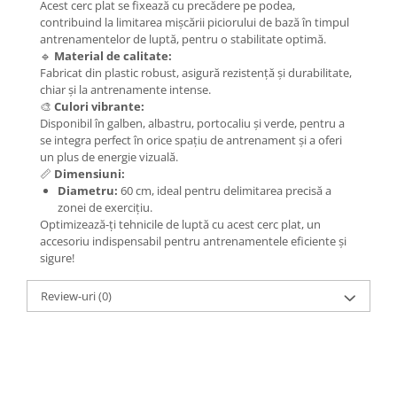
Acest cerc plat se fixează cu precădere pe podea,
contribuind la limitarea mișcării piciorului de bază în timpul
antrenamentelor de luptă, pentru o stabilitate optimă.
🔹
Material de calitate:
Fabricat din plastic robust, asigură rezistență și durabilitate,
chiar și la antrenamente intense.
🎨
Culori vibrante:
Disponibil în galben, albastru, portocaliu și verde, pentru a
se integra perfect în orice spațiu de antrenament și a oferi
un plus de energie vizuală.
📏
Dimensiuni:
Diametru:
60 cm, ideal pentru delimitarea precisă a
zonei de exercițiu.
Optimizează-ți tehnicile de luptă cu acest cerc plat, un
accesoriu indispensabil pentru antrenamentele eficiente și
sigure!
Review-uri
(0)