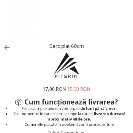
V-Form Shortline
Mingi
Vikings
Saci Exercitii
Berserker
Accesorii Sala
Valkyrie
Acccesori Antrenor
Fitness
Cerc plat 60cm
Mingi medicinale
Motricitate și Coordonare
Prim Ajutor
Recuperare și Îcălzire
17,00 RON
15,00 RON
📦
Cum funcționează livrarea?
Procesăm și expediem comenzile
de luni până vineri
.
Din momentul în care coletul ajunge la curier,
livrarea durează
aproximativ 48 de ore
.
Comenzile plasate în weekend vor fi procesate luni.
Culori Disponibile
: