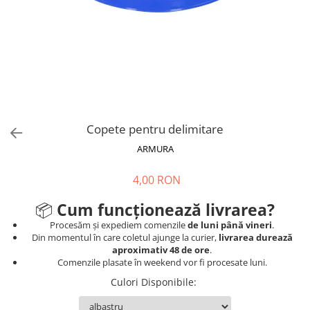
V-Form Shortline
Mingi
Vikings
Saci Exercitii
Berserker
Accesorii Sala
Valkyrie
Acccesori Antrenor
Fitness
Mingi medicinale
Copete pentru delimitare
Motricitate și Coordonare
ARMURA
Prim Ajutor
4,00 RON
Recuperare și Îcălzire
📦
Cum funcționează livrarea?
Procesăm și expediem comenzile
de luni până vineri
.
Din momentul în care coletul ajunge la curier,
livrarea durează
aproximativ 48 de ore
.
Comenzile plasate în weekend vor fi procesate luni.
Culori Disponibile
: