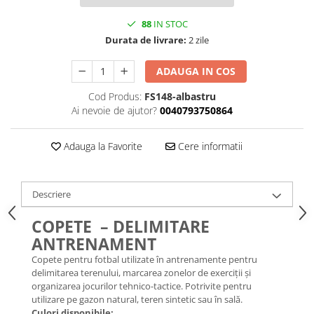
88
IN STOC
Durata de livrare:
2 zile
ADAUGA IN COS
Cod Produs:
FS148-albastru
Ai nevoie de ajutor?
0040793750864
Adauga la Favorite
Cere informatii
Descriere
COPETE – DELIMITARE
ANTRENAMENT
Copete pentru fotbal utilizate în antrenamente pentru
delimitarea terenului, marcarea zonelor de exerciții și
organizarea jocurilor tehnico-tactice. Potrivite pentru
utilizare pe gazon natural, teren sintetic sau în sală.
Culori disponibile: