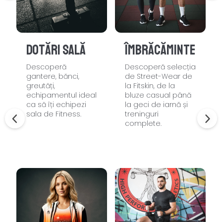
Dotări sală
Îmbrăcăminte
Descoperă
Descoperă selecția
gantere, bănci,
de Street-Wear de
greutăți,
la Fitskin, de la
echipamentul ideal
bluze casual până
ca să îți echipezi
la geci de iarnă și
sala de Fitness.
treninguri
complete.