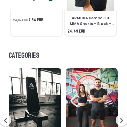
ARMURA Kempo 3.0
7,54 EUR
24,87 EUR
MMA Shorts – Black –
Seniors
24,49 EUR
21,
Categories