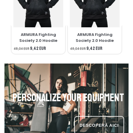
ARMURA Fighting
ARMURA Fighting
M
Society 2.0 Hoodie
Society 2.0 Hoodie
9,42 EUR
9,42 EUR
48,04 EUR
48,04 EUR
34,
Personalize your equipment