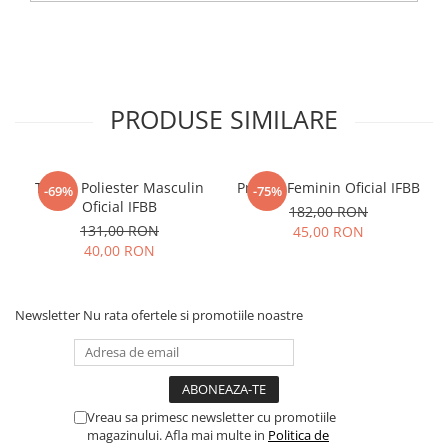
PRODUSE SIMILARE
Tricou Poliester Masculin
Prosop Feminin Oficial IFBB
-69%
-75%
Oficial IFBB
182,00 RON
131,00 RON
45,00 RON
40,00 RON
Newsletter
Nu rata ofertele si promotiile noastre
Vreau sa primesc newsletter cu promotiile
magazinului. Afla mai multe in
Politica de