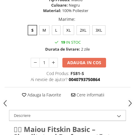
Culoare:
Negru
Material:
100% Poliester
Marime
:
S
M
L
XL
2XL
3XL
19
IN STOC
Durata de livrare:
2 zile
ADAUGA IN COS
Cod Produs:
FS81-S
Ai nevoie de ajutor?
0040793750864
Adauga la Favorite
Cere informatii
Descriere
🏋️‍♂️
Maiou Fitskin Basic –