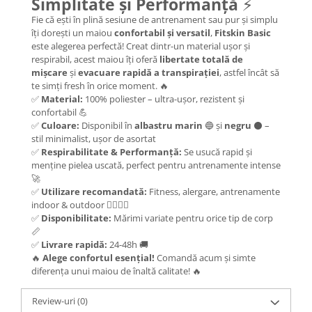
Simplitate și Performanță
⚡
Fie că ești în plină sesiune de antrenament sau pur și simplu
îți dorești un maiou
confortabil și versatil
,
Fitskin Basic
este alegerea perfectă! Creat dintr-un material ușor și
respirabil, acest maiou îți oferă
libertate totală de
mișcare
și
evacuare rapidă a transpirației
, astfel încât să
te simți fresh în orice moment. 🔥
✅
Material:
100% poliester – ultra-ușor, rezistent și
confortabil 💪
✅
Culoare:
Disponibil în
albastru marin
🔵 și
negru
⚫ –
stil minimalist, ușor de asortat
✅
Respirabilitate & Performanță:
Se usucă rapid și
menține pielea uscată, perfect pentru antrenamente intense
🚀
✅
Utilizare recomandată:
Fitness, alergare, antrenamente
indoor & outdoor 🏃‍♂️🏋️‍♂️
✅
Disponibilitate:
Mărimi variate pentru orice tip de corp
📏
✅
Livrare rapidă:
24-48h 🚚
🔥
Alege confortul esențial!
Comandă acum și simte
diferența unui maiou de înaltă calitate! 🔥
Review-uri
(0)