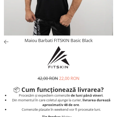
V-Form Shortline
Mingi
Vikings
Saci Exercitii
Berserker
Accesorii Sala
Valkyrie
Acccesori Antrenor
Fitness
Maiou Barbati FITSKIN Basic Black
Mingi medicinale
Motricitate și Coordonare
Prim Ajutor
Recuperare și Îcălzire
42,00 RON
22,00 RON
📦
Cum funcționează livrarea?
Procesăm și expediem comenzile
de luni până vineri
.
Din momentul în care coletul ajunge la curier,
livrarea durează
aproximativ 48 de ore
.
Comenzile plasate în weekend vor fi procesate luni.
Tip Produs:
Maiou