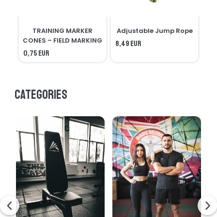
TRAINING MARKER
Adjustable Jump Rope
R
CONES – FIELD MARKING
8,49 EUR
0,75 EUR
7,3
Categories