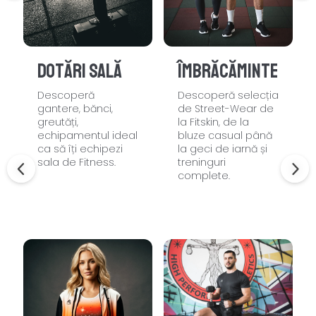
Dotări sală
Îmbrăcăminte
Descoperă
Descoperă selecția
gantere, bănci,
de Street-Wear de
greutăți,
la Fitskin, de la
echipamentul ideal
bluze casual până
ca să îți echipezi
la geci de iarnă și
sala de Fitness.
treninguri
complete.