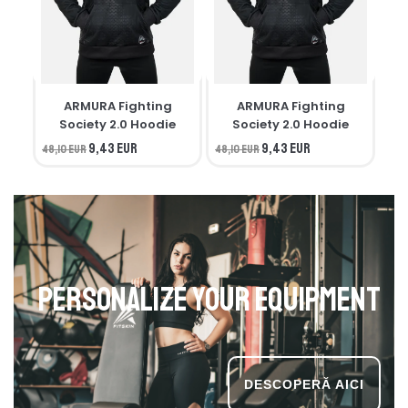
ARMURA Fighting
ARMURA Fighting
M
Society 2.0 Hoodie
Society 2.0 Hoodie
9,43 EUR
9,43 EUR
48,10 EUR
48,10 EUR
34,
Personalize your equipment