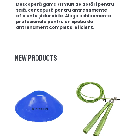
Descoperă gama FITSKIN de dotări pentru
sală, concepută pentru antrenamente
eficiente și durabile. Alege echipamente
profesionale pentru un spațiu de
antrenament complet și eficient.
New products
-