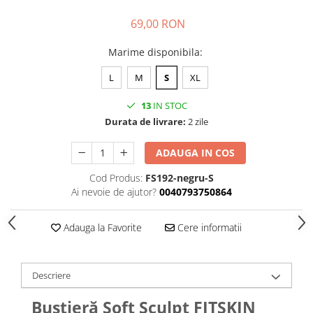
69,00 RON
Marime disponibila
:
L
M
S
XL
13
IN STOC
Durata de livrare:
2 zile
ADAUGA IN COS
Cod Produs:
FS192-negru-S
Ai nevoie de ajutor?
0040793750864
Adauga la Favorite
Cere informatii
Descriere
Bustieră Soft Sculpt FITSKIN