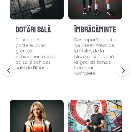
Dotări sală
Îmbrăcăminte
Descoperă
Descoperă selecția
gantere, bănci,
de Street-Wear de
greutăți,
la Fitskin, de la
echipamentul ideal
bluze casual până
ca să îți echipezi
la geci de iarnă și
sala de Fitness.
treninguri
complete.