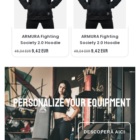
ARMURA Fighting
ARMURA Fighting
M
Society 2.0 Hoodie
Society 2.0 Hoodie
9,42 EUR
9,42 EUR
48,04 EUR
48,04 EUR
34,
Personalize your equipment