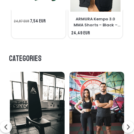
ARMURA Kempo 3.0
7,54 EUR
24,87 EUR
MMA Shorts – Black –
Seniors
24,49 EUR
21,
Categories