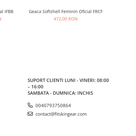
al IFBB
Geaca Softshell Feminin Oficial FRCF
Geaca Sof
-68%
N
472,00 RON
46
SUPORT CLIENTI
LUNI - VINERI: 08:00
– 16:00
SAMBATA - DUMNICA: INCHIS
0040793750864
contact@fitskingear.com