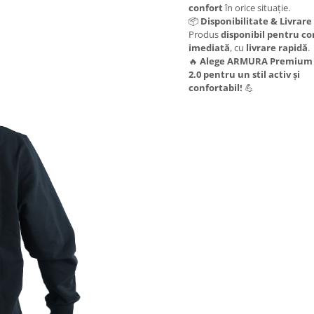
confort
în orice situație.
📦
Disponibilitate & Livrare
Produs
disponibil pentru 
imediată
, cu
livrare rapidă
.
🔥
Alege ARMURA Premium 
2.0 pentru un stil activ și
confortabil!
💪