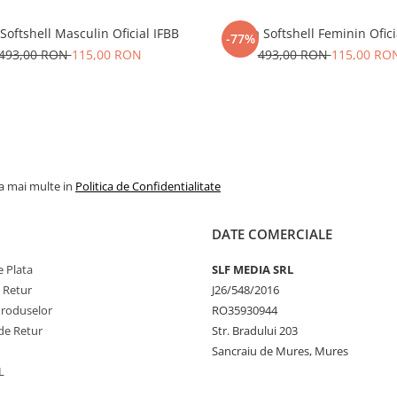
Softshell Masculin Oficial IFBB
Geaca Softshell Feminin Ofici
-77%
493,00 RON
115,00 RON
493,00 RON
115,00 RO
la mai multe in
Politica de Confidentialitate
DATE COMERCIALE
 Plata
SLF MEDIA SRL
e Retur
J26/548/2016
Produselor
RO35930944
de Retur
Str. Bradului 203
Sancraiu de Mures, Mures
L