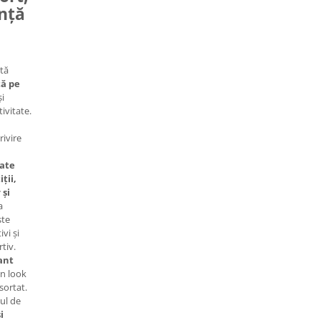
anță
stă
tă pe
și
ivitate.
rivire
tate
ții,
 și
a
ste
vi și
tiv.
ant
n look
sortat.
ul de
i