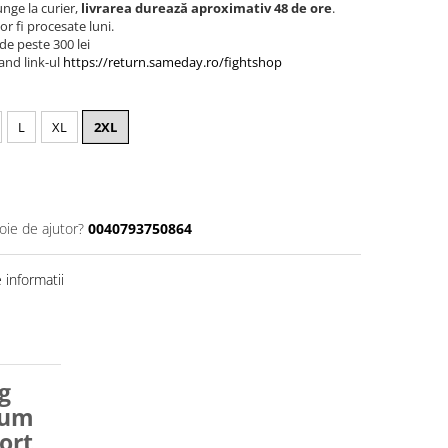
nge la curier,
livrarea durează aproximativ 48 de ore
.
r fi procesate luni.
de peste 300 lei
and link-ul
https://return.sameday.ro/fightshop
L
XL
2XL
oie de ajutor?
0040793750864
informatii
g
ium
ort,