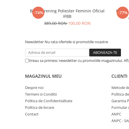
Bluza Trening Poliester Feminin Oficial
Geaca 
-74%
-77%
IFBB
389,00 RON
100,00 RON
Newsletter
Nu rata ofertele si promotiile noastre
Vreau sa primesc newsletter cu promotiile magazinului. Af
MAGAZINUL MEU
CLIENTI
Despre noi
Metode de
Termeni si Conditii
Politica d
Politica de Confidentialitate
Garantia 
Politica de livrare
Formular 
Contact
ANPC
ANPC - SA