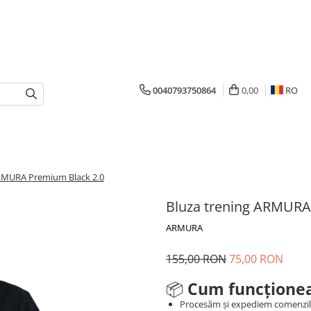
0040793750864
0,00
RO
ARMURA Premium Black 2.0
Bluza trening ARMURA
ARMURA
155,00 RON
75,00 RON
📦
Cum funcționea
Procesăm și expediem comenzi