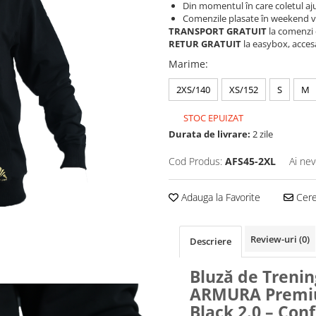
Din momentul în care coletul aju
Comenzile plasate în weekend vo
TRANSPORT GRATUIT
la comenzi 
RETUR GRATUIT
la easybox, acces
Marime
:
2XS/140
XS/152
S
M
STOC EPUIZAT
Durata de livrare:
2 zile
Cod Produs:
AFS45-2XL
Ai nev
Adauga la Favorite
Cere 
Review-uri
(0)
Descriere
Bluză de Trenin
ARMURA Prem
Black 2.0 – Conf