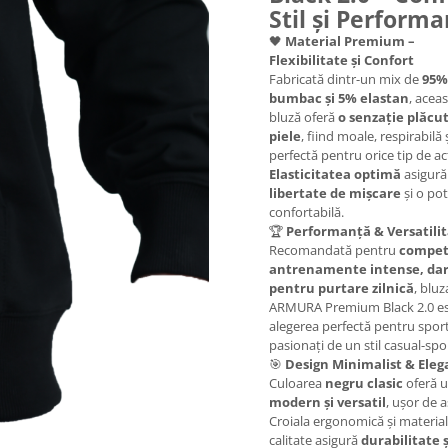
Stil și Perform
🖤
Material Premium –
Flexibilitate și Confort
Fabricată dintr-un mix de
95%
bumbac și 5% elastan
, acea
bluză oferă
o senzație plăcu
piele
, fiind moale, respirabilă 
perfectă pentru orice tip de act
Elasticitatea optimă
asigură
libertate de mișcare
și o pot
confortabilă.
🏆
Performanță & Versatili
Recomandată pentru
competi
antrenamente intense, dar
pentru purtare zilnică
, bluz
ARMURA Premium Black 2.0 e
alegerea perfectă pentru sporti
pasionați de un stil casual-spor
🎯
Design Minimalist & Eleg
Culoarea
negru clasic
oferă u
modern și versatil
, ușor de a
Croiala ergonomică și material
calitate asigură
durabilitate ș