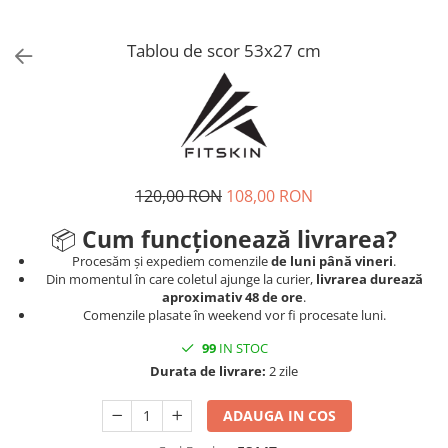
V-Form Shortline
Mingi
Vikings
Saci Exercitii
Tablou de scor 53x27 cm
Berserker
Accesorii Sala
Valkyrie
Acccesori Antrenor
Fitness
Mingi medicinale
120,00 RON
108,00 RON
Motricitate și Coordonare
📦
Cum funcționează livrarea?
Prim Ajutor
Procesăm și expediem comenzile
de luni până vineri
.
Recuperare și Îcălzire
Din momentul în care coletul ajunge la curier,
livrarea durează
aproximativ 48 de ore
.
Comenzile plasate în weekend vor fi procesate luni.
99
IN STOC
Durata de livrare:
2 zile
ADAUGA IN COS