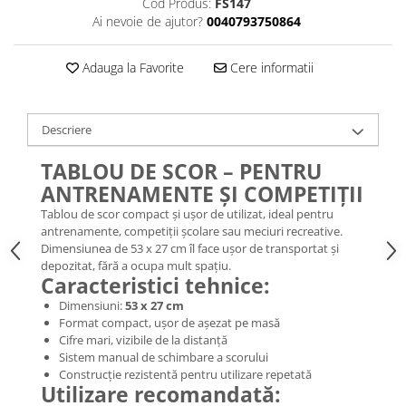
Cod Produs:
FS147
Ai nevoie de ajutor?
0040793750864
Adauga la Favorite
Cere informatii
Descriere
TABLOU DE SCOR – PENTRU
ANTRENAMENTE ȘI COMPETIȚII
Tablou de scor compact și ușor de utilizat, ideal pentru
antrenamente, competiții școlare sau meciuri recreative.
Dimensiunea de 53 x 27 cm îl face ușor de transportat și
depozitat, fără a ocupa mult spațiu.
Caracteristici tehnice:
Dimensiuni:
53 x 27
cm
Format compact, ușor de așezat pe masă
Cifre mari, vizibile de la distanță
Sistem manual de schimbare a scorului
Construcție rezistentă pentru utilizare repetată
Utilizare recomandată: