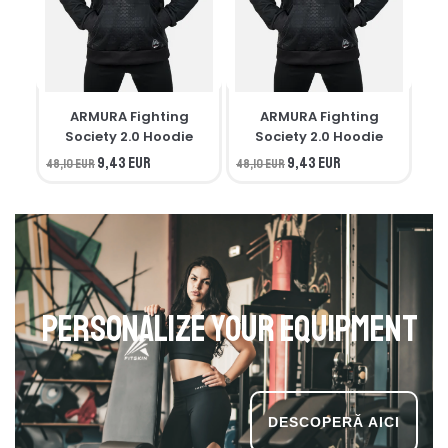
ARMURA Fighting
ARMURA Fighting
M
Society 2.0 Hoodie
Society 2.0 Hoodie
9,43 EUR
9,43 EUR
48,10 EUR
48,10 EUR
34,
Personalize your equipment