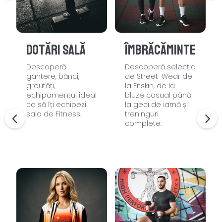
Dotări sală
Îmbrăcăminte
Descoperă
Descoperă selecția
gantere, bănci,
de Street-Wear de
greutăți,
la Fitskin, de la
echipamentul ideal
bluze casual până
ca să îți echipezi
la geci de iarnă și
sala de Fitness.
treninguri
complete.