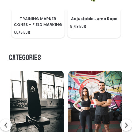
TRAINING MARKER
Adjustable Jump Rope
R
CONES – FIELD MARKING
8,49 EUR
0,75 EUR
7,3
Categories