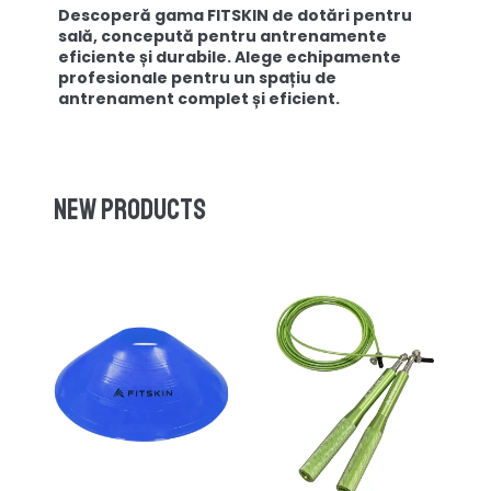
Descoperă gama FITSKIN de dotări pentru
sală, concepută pentru antrenamente
eficiente și durabile. Alege echipamente
profesionale pentru un spațiu de
antrenament complet și eficient.
New products
-